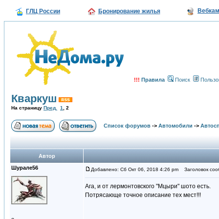
Вебка
ГЛЦ России
Бронирование жилья
!!!
Правила
Поиск
Пользо
Кваркуш
На страницу
Пред.
1
,
2
Список форумов
->
Автомобили
->
Автосп
Автор
Шурале56
Добавлено: Сб Окт 06, 2018 4:26 pm
Заголовок соо
Ага, и от лермонтовского "Мцыри" шото есть.
Потрясающе точное описание тех мест!!!