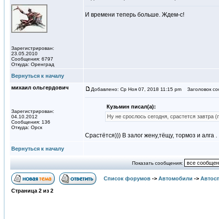
И времени теперь больше. Ждем-с!
Зарегистрирован:
23.05.2010
Сообщения: 6797
Откуда: Оренград
Вернуться к началу
михаил ольгердович
Добавлено: Ср Ноя 07, 2018 11:15 pm
Заголовок со
Кузьмин писал(а):
Зарегистрирован:
Ну не срослось сегодня, срастется завтра (п
04.10.2012
Сообщения: 136
Откуда: Орск
Срастётся))) В залог жену,тёщу, тормоз и алга .
Вернуться к началу
Показать сообщения:
Список форумов
->
Автомобили
->
Автосп
Страница
2
из
2