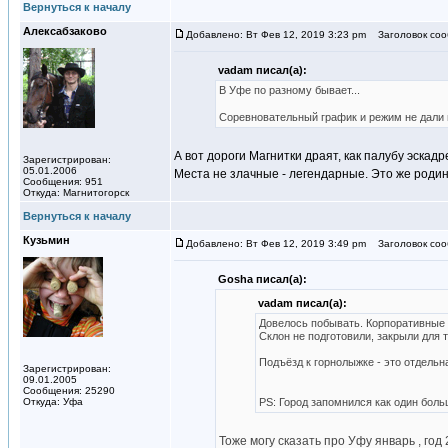
Вернуться к началу
Алексабзаково
Добавлено: Вт Фев 12, 2019 3:23 pm
Заголовок соо
vadam писал(а):
В Уфе по разному бывает...
Соревновательный график и режим не дали
А вот дороги Магнитки драят, как палубу эска
Зарегистрирован:
05.01.2006
Места не злачные - легендарные. Это же родин
Сообщения: 951
Откуда: Магнитогорск
Вернуться к началу
Кузьмин
Добавлено: Вт Фев 12, 2019 3:49 pm
Заголовок соо
Gosha писал(а):
vadam писал(а):
Довелось побывать. Корпоративные
Склон не подготовили, закрыли для 
Подъёзд к горнолыжке - это отдельна
Зарегистрирован:
09.01.2005
Сообщения: 25290
Откуда: Уфа
PS: Город запомнился как один бол
Тоже могу сказать про Уфу январь , год