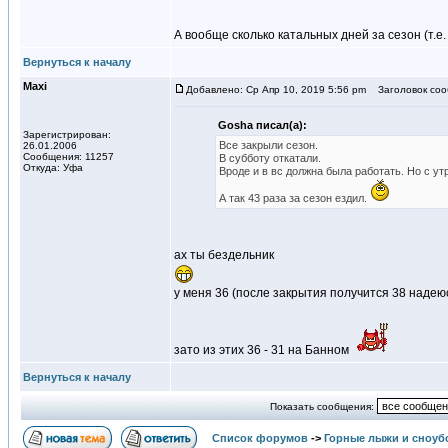
А вообще сколько катальных дней за сезон (т.е.
Вернуться к началу
Maxi
Добавлено: Ср Апр 10, 2019 5:56 pm
Заголовок соо
Gosha писал(а):
Зарегистрирован:
Все закрыли сезон.
26.01.2006
Сообщения: 11257
В субботу откатали.
Откуда: Уфа
Вроде и в вс должна была работать. Но с ут
А так 43 раза за сезон ездил.
ах ты бездельник
у меня 36 (после закрытия получится 38 надеюс
зато из этих 36 - 31 на Банном
Вернуться к началу
Показать сообщения:
Список форумов
->
Горные лыжи и сноуб