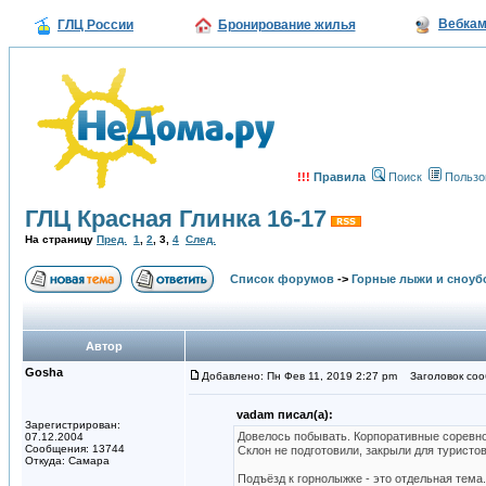
Вебка
ГЛЦ России
Бронирование жилья
!!!
Правила
Поиск
Пользо
ГЛЦ Красная Глинка 16-17
На страницу
Пред.
1
,
2
,
3
,
4
След.
Список форумов
->
Горные лыжи и сноуб
Автор
Gosha
Добавлено: Пн Фев 11, 2019 2:27 pm
Заголовок соо
vadam писал(а):
Зарегистрирован:
Довелось побывать. Корпоративные соревн
07.12.2004
Сообщения: 13744
Склон не подготовили, закрыли для туристо
Откуда: Самара
Подъёзд к горнолыжке - это отдельная тема.