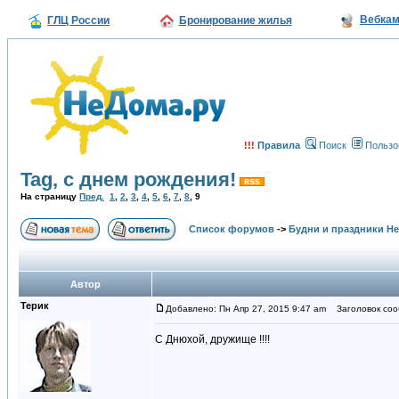
Вебка
ГЛЦ России
Бронирование жилья
!!!
Правила
Поиск
Пользо
Tag, с днем рождения!
На страницу
Пред.
1
,
2
,
3
,
4
,
5
,
6
,
7
,
8
,
9
Список форумов
->
Будни и праздники Н
Автор
Терик
Добавлено: Пн Апр 27, 2015 9:47 am
Заголовок соо
C Днюхой, дружище !!!!