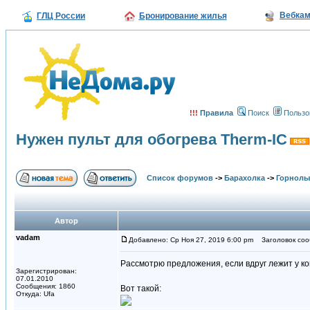
Вебка
ГЛЦ России
Бронирование жилья
!!!
Правила
Поиск
Пользо
Нужен пульт для обогрева Therm-IC
Список форумов
->
Барахолка
->
Горнолы
Автор
vadam
Добавлено: Ср Ноя 27, 2019 6:00 pm
Заголовок сооб
Рассмотрю предложения, если вдруг лежит у ко
Зарегистрирован:
07.01.2010
Сообщения: 1860
Вот такой:
Откуда: Ufa