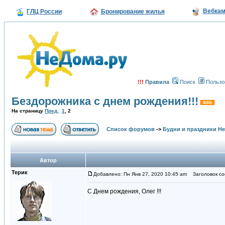
Вебка
ГЛЦ России
Бронирование жилья
!!!
Правила
Поиск
Пользо
Бездорожника с днем рождения!!!
На страницу
Пред.
1
,
2
Список форумов
->
Будни и праздники Н
Автор
Терик
Добавлено: Пн Янв 27, 2020 10:45 am
Заголовок со
С Днем рождения, Олег !!!