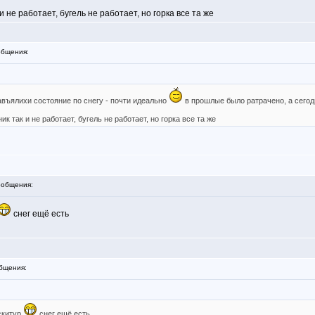
 не работает, бугель не работает, но горка все та же
бщения:
авъялихи состояние по снегу - почти идеально
в прошлые было ратрачено, а сегод
 так и не работает, бугель не работает, но горка все та же
общения:
снег ещё есть
бщения:
скитур
снег ещё есть