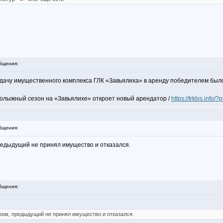
бщения:
сдачу имущественного комплекса ГЛК «Завьялиха» в аренду победителем был
рнолыжный сезон на «Завьялихе» откроет новый арендатор /
https://trktvs.info/
бщения:
редыдущий не принял имущество и отказался.
бщения:
ром, предыдущий не принял имущество и отказался.