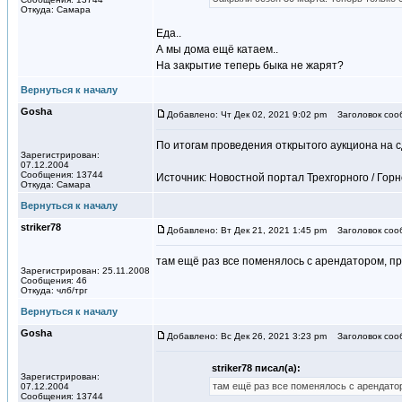
Откуда: Самара
Еда..
А мы дома ещё катаем..
На закрытие теперь быка не жарят?
Вернуться к началу
Gosha
Добавлено: Чт Дек 02, 2021 9:02 pm
Заголовок соо
По итогам проведения открытого аукциона на 
Зарегистрирован:
07.12.2004
Сообщения: 13744
Источник: Новостной портал Трехгорного / Го
Откуда: Самара
Вернуться к началу
striker78
Добавлено: Вт Дек 21, 2021 1:45 pm
Заголовок соо
там ещё раз все поменялось с арендатором, п
Зарегистрирован: 25.11.2008
Сообщения: 46
Откуда: члб/трг
Вернуться к началу
Gosha
Добавлено: Вс Дек 26, 2021 3:23 pm
Заголовок соо
striker78 писал(а):
Зарегистрирован:
там ещё раз все поменялось с арендато
07.12.2004
Сообщения: 13744