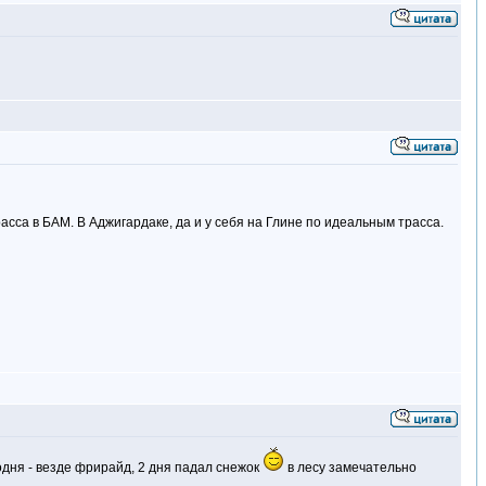
расса в БАМ. В Аджигардаке, да и у себя на Глине по идеальным трасса.
дня - везде фрирайд, 2 дня падал снежок
в лесу замечательно