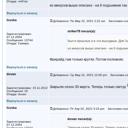
Откуда: члб/трг
из минусов выше описано - на 6 подъемник так и
Вернуться к началу
Gosha
Добавлено: Пн Мар 22, 2021 2:22 am
Заголовок соо
striker78 писал(а):
Зарегистрирован:
07.12.2004
Сообщения: 13744
был в прошлые и в эти выходные. Для З
Откуда: Самара
из минусов выше описано - на 6 подъемник
Фрирайд там только крутяк. Потом положняк.
Вернуться к началу
duvan
Добавлено: Ср Мар 31, 2021 12:00 pm
Заголовок со
Закрыли сезон 30 марта. Теперь только скитур
Зарегистрирован: 15.11.2012
Сообщения: 19
Откуда: duvan
Вернуться к началу
Gosha
Добавлено: Пт Апр 02, 2021 5:10 pm
Заголовок соо
duvan писал(а):
Зарегистрирован:
07.12.2004
Закрыли сезон 30 марта. Теперь только 
Сообщения: 13744