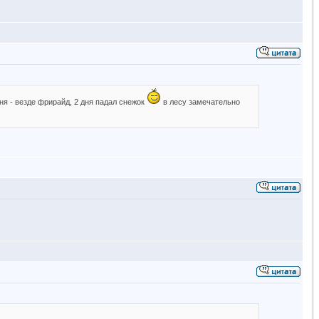
ня - везде фрирайд, 2 дня падал снежок
в лесу замечательно