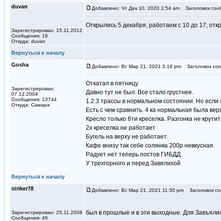
duvan
Добавлено: Чт Дек 10, 2020 2:54 am
Заголовок соо
Открылись 5 декабря, работаем с 10 до 17, отк
Зарегистрирован: 15.11.2012
Сообщения: 19
Откуда: duvan
Вернуться к началу
Gosha
Добавлено: Вс Мар 21, 2021 3:16 pm
Заголовок соо
Откатал в пятницу.
Зарегистрирован:
Давно тут не был. Все стало грустнее.
07.12.2004
Сообщения: 13744
1.2.3 трассы в нормальном состоянии. Но если я
Откуда: Самара
Есть с чем сравнить. 4 ка нормальная была ве
Кресло только 6ти креселка. Разгонка не крутит
2х креселка не работает
Бугель на верху не работает.
Кафе внизу так себе солянка 200р невкусная.
Радует нет теперь постов ГИБДД
У трехгорного и перед Завялихой
Вернуться к началу
striker78
Добавлено: Вс Мар 21, 2021 11:30 pm
Заголовок со
был в прошлые и в эти выходные. Для Завъялих
Зарегистрирован: 25.11.2008
Сообщения: 46