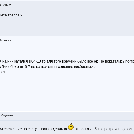
бщения:
рыта трасса 2
бщения:
 на них катался в 04-10 то для того времени было все ок. Но покатались по т
рх 5ки ободран. 6-7 не ратраченны хорошие весёленькие.
ься.
общения:
и состояние по снегу - почти идеально
в прошлые было ратрачено, а сего