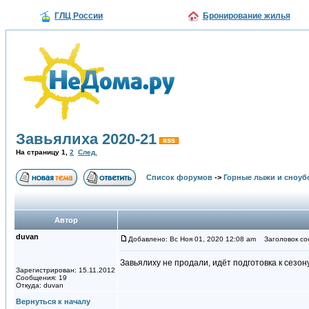
ГЛЦ России
Бронирование жилья
Завьялиха 2020-21
На страницу
1
,
2
След.
Список форумов
->
Горные лыжи и сноуб
Автор
duvan
Добавлено: Вс Ноя 01, 2020 12:08 am
Заголовок со
Завьялиху не продали, идëт подготовка к сезону
Зарегистрирован: 15.11.2012
Сообщения: 19
Откуда: duvan
Вернуться к началу