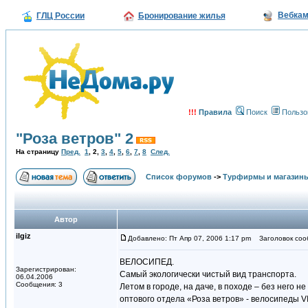
Вебка
ГЛЦ России
Бронирование жилья
!!!
Правила
Поиск
Пользо
"Роза ветров" 2
На страницу
Пред.
1
,
2
,
3
,
4
,
5
,
6
,
7
,
8
След.
Список форумов
->
Турфирмы и магазин
Автор
ilgiz
Добавлено: Пт Апр 07, 2006 1:17 pm
Заголовок со
ВЕЛОСИПЕД.
Зарегистрирован:
Самый экологически чистый вид транспорта.
06.04.2006
Сообщения: 3
Летом в городе, на даче, в походе – без него 
оптового отдела «Роза ветров» - велосипеды V