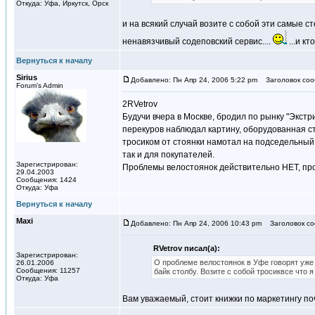
Откуда: Уфа, Иркутск, Орск
и на всякий случай возите с собой эти самые сто
ненавязчивый содеповский сервис....
...и кт
Вернуться к началу
Sirius
Добавлено: Пн Апр 24, 2006 5:22 pm
Заголовок соо
Forum's Admin
2RVetrov
Будучи вчера в Москве, бродил по рынку "Экстри
перекуров наблюдал картину, оборудованная ст
тросиком от стоянки намотал на подседельный 
так и для покупателей.
Зарегистрирован:
Проблемы велостоянок действительно НЕТ, про
29.04.2003
Сообщения: 1424
Откуда: Уфа
Вернуться к началу
Maxi
Добавлено: Пн Апр 24, 2006 10:43 pm
Заголовок соо
RVetrov писал(а):
Зарегистрирован:
О проблеме велостоянок в Уфе говорят уже 
26.01.2006
Сообщения: 11257
байк столбу. Возите с собой тросиквсе что 
Откуда: Уфа
Вам уважаемый, стоит книжки по маркетингу поч