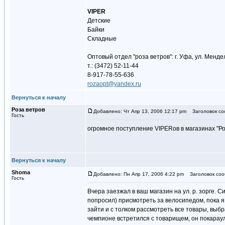
VIPER
Детские
Байки
Складные
Оптовый отдел "роза ветров": г. Уфа, ул. Менде
т.: (3472) 52-11-44
8-917-78-55-636
rozaopt@yandex.ru
Вернуться к началу
Роза ветров
Добавлено: Чт Апр 13, 2006 12:17 pm
Заголовок соо
Гость
огромное поступление VIPERов в магазинах "Роз
Вернуться к началу
Shoma
Добавлено: Пн Апр 17, 2006 4:22 pm
Заголовок соо
Гость
Вчера заезжал в ваш магазин на ул. р. зорге. 
попросил) присмотреть за велосипедом, пока я
зайти и с толком рассмотреть все товары, выб
чемпионе встретился с товарищем, он покара