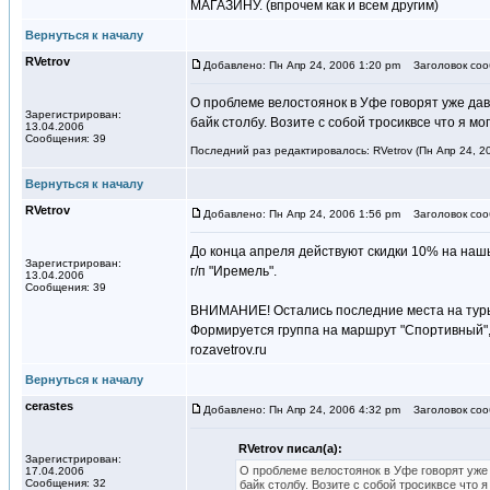
МАГАЗИНУ. (впрочем как и всем другим)
Вернуться к началу
RVetrov
Добавлено: Пн Апр 24, 2006 1:20 pm
Заголовок сооб
О проблеме велостоянок в Уфе говорят уже дав
Зарегистрирован:
байк столбу. Возите с собой тросиквсе что я м
13.04.2006
Сообщения: 39
Последний раз редактировалось: RVetrov (Пн Апр 24, 20
Вернуться к началу
RVetrov
Добавлено: Пн Апр 24, 2006 1:56 pm
Заголовок соо
До конца апреля действуют скидки 10% на на
Зарегистрирован:
г/п "Иремель".
13.04.2006
Сообщения: 39
ВНИМАНИЕ! Остались последние места на туры "
Формируется группа на маршрут "Спортивный", 
rozavetrov.ru
Вернуться к началу
cerastes
Добавлено: Пн Апр 24, 2006 4:32 pm
Заголовок сообщ
RVetrov писал(а):
Зарегистрирован:
О проблеме велостоянок в Уфе говорят уже 
17.04.2006
Сообщения: 32
байк столбу. Возите с собой тросиквсе что 