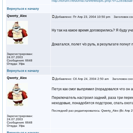
http://forum.nedoma.ru/viewtopic.php?t=1285&sta
Вернуться к началу
Qwerty_Alex
Добавлено: Пт Апр 23, 2004 10:50 pm
Заголовок со
Ну так на какое время договорились? Я буду уч
Докатался, полет ч/з руль, в результате погну
Зарегистрирован:
24.07.2003
Сообщения: 6648
Откуда: Уфа
Вернуться к началу
Qwerty_Alex
Добавлено: Сб Апр 24, 2004 2:50 am
Заголовок соо
Петух как смог выпрямил (порадовался что он 
Перключатель настроил задний, раза три пере
неходовые, понадобятся подстрою, спать охота
Последний раз редактировалось: Qwerty_Alex (Вс Апр 25
Зарегистрирован:
24.07.2003
Сообщения: 6648
Откуда: Уфа
Вернуться к началу