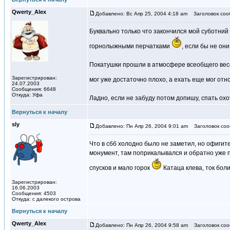
Qwerty_Alex
Добавлено: Вс Апр 25, 2004 4:18 am
Заголовок соо
Буквально только что закончился мой суботний
горнолыжными перчатками
, если бы не о
Покатушки прошли в атмосфере всеобщего весел
Зарегистрирован:
мог уже достаточно плохо, а ехать еще мог от
24.07.2003
Сообщения: 6648
Откуда: Уфа
Ладно, если не забуду потом допишу, спать охо
Вернуться к началу
sly
Добавлено: Пн Апр 26, 2004 9:01 am
Заголовок соо
Что в сбб холодно было не заметил, но офигите
монумент, там поприкалывался и обратно уже п
спусков и мало горок
Катаца клева, ток болит
Зарегистрирован:
16.06.2003
Сообщения: 4503
Откуда: с далекого острова
Вернуться к началу
Qwerty_Alex
Добавлено: Пн Апр 26, 2004 9:58 am
Заголовок соо