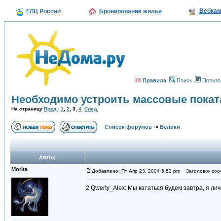
Вебка
ГЛЦ России
Бронирование жилья
!!!
Правила
Поиск
Пользо
Необходимо устроить массовые покат
На страницу
Пред.
1
,
2
,
3
,
4
След.
Список форумов
->
Велики
Автор
Morita
Добавлено: Пт Апр 23, 2004 5:52 pm
Заголовок соо
2 Qwerty_Alex: Мы кататься будем завтра, я ли