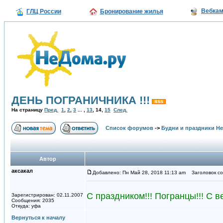
Вебка
ГЛЦ России
Бронирование жилья
ДЕНЬ ПОГРАНИЧНИКА !!!
На страницу
Пред.
1
,
2
,
3
... ,
13
,
14
,
15
След.
Список форумов
->
Будни и праздники Н
Автор
аксакал
Добавлено: Пн Май 28, 2018 11:13 am
Заголовок со
С праздником!!! Погранцы!!! С
Зарегистрирован: 02.11.2007
Сообщения: 2035
Откуда: уфа
Вернуться к началу