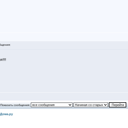
бщения:
!!!!
Показать сообщения:
еДома.ру