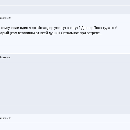
бщения:
темку, если один черт Искандер уже тут как тут? Да еще Тоха туда-же!
тарый (сам вставишь) от всей души!!! Остальное при встрече...
бщения:
бщения: