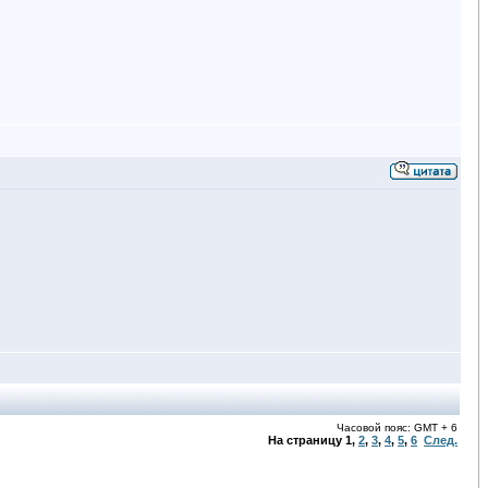
Часовой пояс: GMT + 6
На страницу
1
,
2
,
3
,
4
,
5
,
6
След.