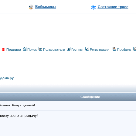
Вебкамеры
Состояние трасс
!!!
Правила
Поиск
Пользователи
Группы
Регистрация
Профиль
еДома.ру
Сообщение
щения: Pony с днюхой!
лежку всего в придачу!