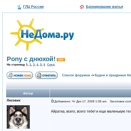
ГЛЦ России
Бронирование жилья
Pony с днюхой!
На страницу
1
,
2
,
3
,
4
,
5
,
6
След.
Список форумов
->
Будни и праздники Н
Автор
Лесовик
Добавлено: Чт Дек 17, 2009 1:08 am
Заголовок сооб
Айратка, всего, всего тебе! и еще маленькую те