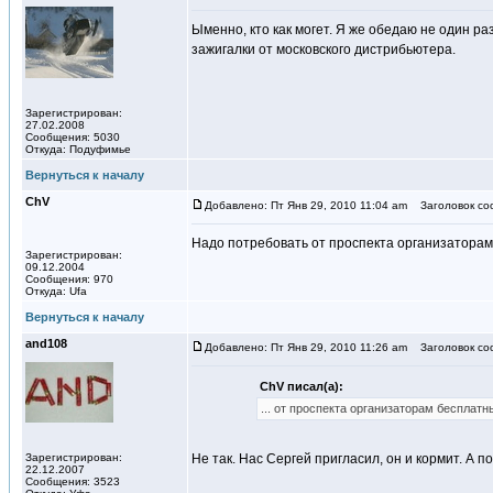
Ыменно, кто как могет. Я же обедаю не один р
зажигалки от московского дистрибьютера.
Зарегистрирован:
27.02.2008
Сообщения: 5030
Откуда: Подуфимье
Вернуться к началу
ChV
Добавлено: Пт Янв 29, 2010 11:04 am
Заголовок со
Надо потребовать от проспекта организаторам
Зарегистрирован:
09.12.2004
Сообщения: 970
Откуда: Ufa
Вернуться к началу
and108
Добавлено: Пт Янв 29, 2010 11:26 am
Заголовок со
ChV писал(а):
... от проспекта организаторам бесплатн
Зарегистрирован:
Не так. Нас Сергей пригласил, он и кормит. А 
22.12.2007
Сообщения: 3523