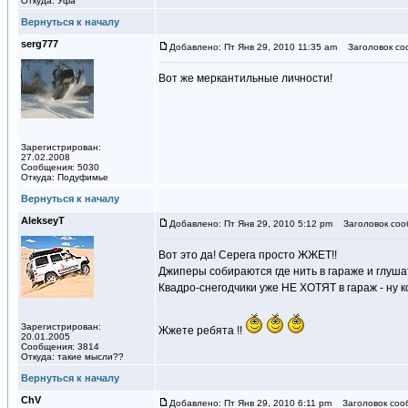
Откуда: Уфа
Вернуться к началу
serg777
Добавлено: Пт Янв 29, 2010 11:35 am
Заголовок со
Вот же меркантильные личности!
Зарегистрирован:
27.02.2008
Сообщения: 5030
Откуда: Подуфимье
Вернуться к началу
AlekseyT
Добавлено: Пт Янв 29, 2010 5:12 pm
Заголовок соо
Вот это да! Серега просто ЖЖЕТ!!
Джиперы собираются где нить в гараже и глуша
Квадро-снегодчики уже НЕ ХОТЯТ в гараж - ну к
Зарегистрирован:
Жжете ребята !!
20.01.2005
Сообщения: 3814
Откуда: такие мысли??
Вернуться к началу
ChV
Добавлено: Пт Янв 29, 2010 6:11 pm
Заголовок соо