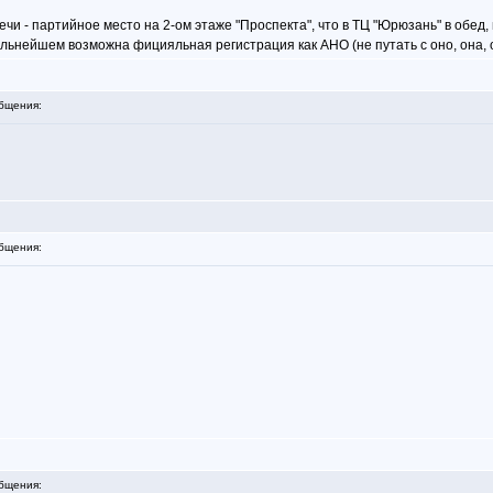
 - партийное место на 2-ом этаже "Проспекта", что в ТЦ "Юрюзань" в обед, 
льнейшем возможна фицияльная регистрация как АНО (не путать с оно, она, о
бщения:
бщения:
бщения: