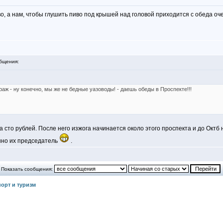
во, а нам, чтобы глушить пиво под крышей над головой приходится с обеда оч
бщения:
аж - ну конечно, мы же не бедные уазоводы! - даешь обеды в Проспекте!!!
а сто рублей. После него изжога начинается около этого проспекта и до Октб
енно их председатель
.
Показать сообщения:
орт и туризм