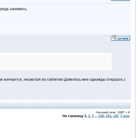
ередь занимать.
 не кончается, несмотря на таблетки (довелось мне однажды откушать с
Часовой пояс: GMT + 6
На страницу
1
,
2
,
3
...
140
,
141
,
142
След.