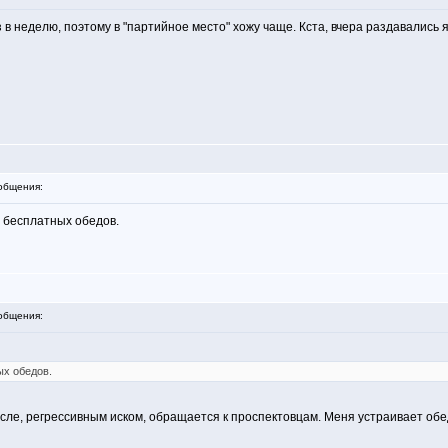
аз в неделю, поэтому в "партийное место" хожу чаще. Кста, вчера раздавал
общения:
 бесплатных обедов.
общения:
ых обедов.
после, регрессивным иском, обращается к проспектовцам. Меня устраивает об