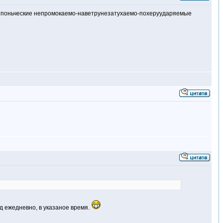
ись японьческие непромокаемо-наветрунезатухаемо-похеруударяемые
ед ежедневно, в указаное время.