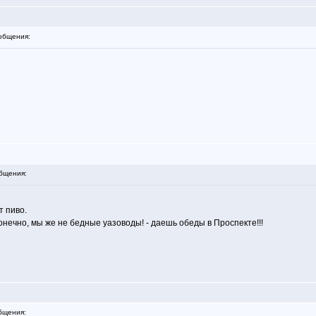
общения:
бщения:
т пиво.
онечно, мы же не бедные уазоводы! - даешь обеды в Проспекте!!!
бщения: