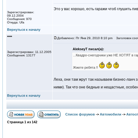
Это у вас хорошо, есть гаражи чтоб глушить пи
Зарегистрирован:
09.12.2004
Сообщения: 970
Откуда: Ufa
Вернуться к началу
****
Добавлено: Пт Янв 29, 2010 8:10 pm
Заголовок соо
AlekseyT писал(а):
Зарегистрирован: 11.12.2005
...Квадро-снегодчики уже НЕ ХОТЯТ в гар
Сообщения: 13177
Жжете ребята !!
Леха, они там жрут так называем бизнес-ланч з
ними). Так что оне бедные и нещастные, особ
Вернуться к началу
Список форумов
->
Автомобили
->
Автосп
Страница
1
из
142