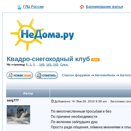
ГЛЦ России
Бронирование жилья
Квадро-снегоходный клуб
На страницу
1
,
2
,
3
...
140
,
141
,
142
След.
Список форумов
->
Автомобили
->
Автосп
Автор
serg777
Добавлено: Чт Янв 28, 2010 9:39 am
Заголовок сооб
По многочисленным просьбам и без
По причине необходимости
По велению заблудших душ
Просто ради общения, обмена мнениями и опы