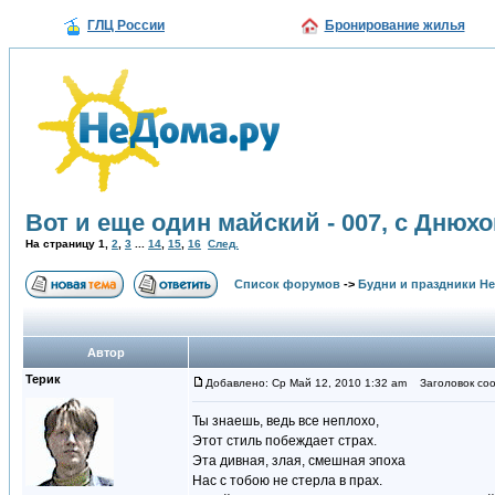
ГЛЦ России
Бронирование жилья
Вот и еще один майский - 007, с Днюхо
На страницу
1
,
2
,
3
...
14
,
15
,
16
След.
Список форумов
->
Будни и праздники Н
Автор
Терик
Добавлено: Ср Май 12, 2010 1:32 am
Заголовок сооб
Ты знаешь, ведь все неплохо,
Этот стиль побеждает страх.
Эта дивная, злая, смешная эпоха
Нас с тобою не стерла в прах.