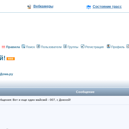
Вебкамеры
Состояние трасс
!!!
Правила
Поиск
Пользователи
Группы
Регистрация
Профиль
й!
еДома.ру
Сообщение
щения: Вот и еще один майский - 007, с Днюхой!