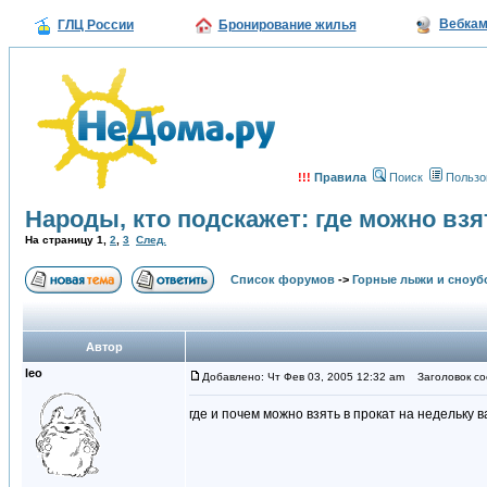
Вебка
ГЛЦ России
Бронирование жилья
!!!
Правила
Поиск
Пользо
Народы, кто подскажет: где можно взя
На страницу
1
,
2
,
3
След.
Список форумов
->
Горные лыжи и сноуб
Автор
leo
Добавлено: Чт Фев 03, 2005 12:32 am
Заголовок соо
где и почем можно взять в прокат на недельку 