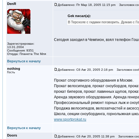
DenR
Добавлено: Пт Мар 18, 2005 11:15 pm
Заголовок со
Gek писал(а):
В Терсколе с гидами поговорить. Думаю с Г
Сегодня заходил в Чемпион, взял телефон Гоши
Зарегистрирован:
13.01.2004
Сообщения: 9351
Откуда: Планета The Мля
Вернуться к началу
nothing
Добавлено: Сб Авг 20, 2005 2:16 pm
Заголовок соо
Гость
Прокат спортивного оборудования в Москве.
Прокат велосипедов, прокат сноубордов, прока
прокат биперов, прокат лавинных щупов, прока
Аренда звукового оборудования. Аренда генер
Профессиональный ремонт горных лыж и сноуб
Продажа велосипедов, велозапчастей и аксессу
Школа, секции сноубординга, горнолыжная школа
www.sportprokat.ru
Вернуться к началу
Doors
Добавлено: Сб Авг 20, 2005 11:38 pm
Заголовок со