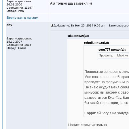
Зарегистрирован:
А я только ща заметил )))
26.01.2006
Сообщения: 11257
Откуда: Уфа
Вернуться к началу
кис
Добавлено: Вт Ноя 25, 2014 9:09 am
Заголовок соо
uka писал(а):
Зарегистрирован:
15.10.2007
tehnik писал(а):
Сообщения: 2614
Откуда: Сатка
serg777 писал(а):
Про репу. ... Махi н
Полностью согласен с эти
Мне совершенно небезразли
проводят на форуме и мног
Не знаю осудит меня сообще
минусов: мы засрем с разб
разместиться Куш-Тау, Бан
бы какой-то реакции, за с
Сорри: ей богу я не зануда
Написал замечательно.