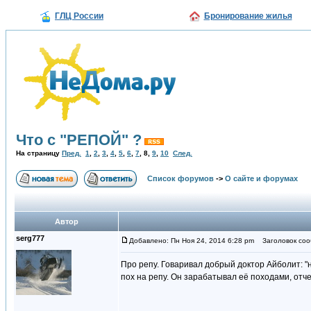
ГЛЦ России
Бронирование жилья
Что с "РЕПОЙ" ?
На страницу
Пред.
1
,
2
,
3
,
4
,
5
,
6
,
7
,
8
,
9
,
10
След.
Список форумов
->
О сайте и форумах
Автор
serg777
Добавлено: Пн Ноя 24, 2014 6:28 pm
Заголовок соо
Про репу. Говаривал добрый доктор Айболит: "не
пох на репу. Он зарабатывал её походами, отчет