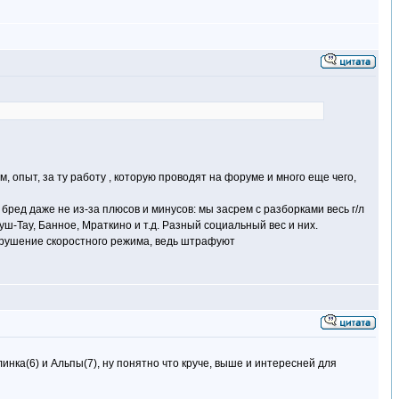
опыт, за ту работу , которую проводят на форуме и много еще чего,
т бред даже не из-за плюсов и минусов: мы засрем с разборками весь г/л
ш-Тау, Банное, Мраткино и т.д. Разный социальный вес и них.
нарушение скоростного режима, ведь штрафуют
инка(6) и Альпы(7), ну понятно что круче, выше и интересней для