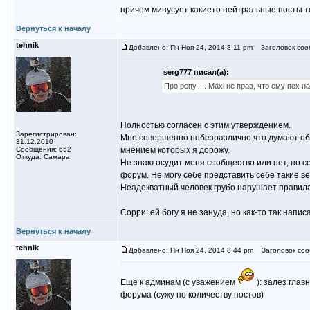
причем минусует какието нейтральные посты т
Вернуться к началу
tehnik
Добавлено: Пн Ноя 24, 2014 8:11 pm
Заголовок соо
serg777 писал(а):
Про репу. ... Махi не прав, что ему пох н
Полностью согласен с этим утверждением.
Зарегистрирован:
Мне совершенно небезразлично что думают обо 
31.12.2010
Сообщения: 652
мнением которых я дорожу.
Откуда: Самара
Не знаю осудит меня сообщество или нет, но сег
форум. Не могу себе представить себе такие в
Неадекватный человек грубо нарушает правила 
Сорри: ей богу я не зануда, но как-то так напис
Вернуться к началу
tehnik
Добавлено: Пн Ноя 24, 2014 8:44 pm
Заголовок соо
Еще к админам (с уважением
): залез глав
форума (сужу по количеству постов)