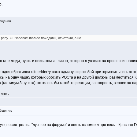
о.
бщения:
а репу. Он зарабатывал её походами, отчетами, а не....
мне люди, пусть и незнакомые лично, которых я уважаю за профессионализм, 
одня обратился к freerider*у, как к админу с просьбой притормозить весь это
есы на одну чашку которых бросить РОС*а а на другой должны разместиться Ку
(минимум 3 пункта), хотелось бы какой-то реакции, за скорость, вернее за 
алось
бщения:
ную, посмотрел на "лучшее на форуме" и опять вспомнил про весы : Красная Гл