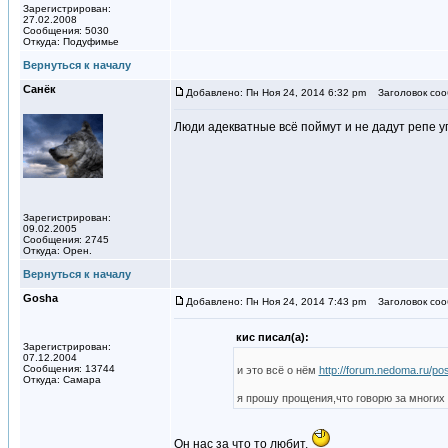
Зарегистрирован:
27.02.2008
Сообщения: 5030
Откуда: Подуфимье
Вернуться к началу
Санёк
Добавлено: Пн Ноя 24, 2014 6:32 pm
Заголовок соо
Люди адекватные всё поймут и не дадут репе у
Зарегистрирован:
09.02.2005
Сообщения: 2745
Откуда: Орен.
Вернуться к началу
Gosha
Добавлено: Пн Ноя 24, 2014 7:43 pm
Заголовок соо
кис писал(а):
Зарегистрирован:
07.12.2004
Сообщения: 13744
и это всё о нём
http://forum.nedoma.ru/p
Откуда: Самара
я прошу прощения,что говорю за многих
Он нас за что то любит.