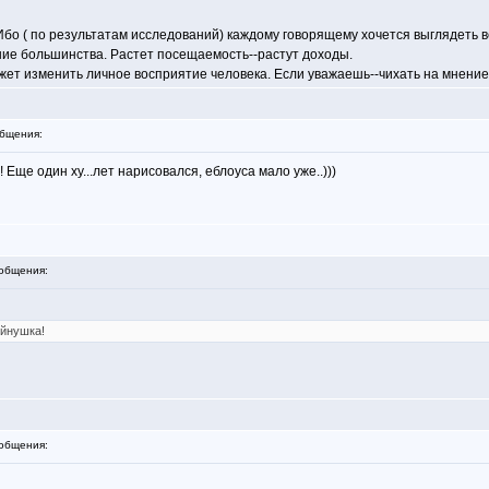
 Ибо ( по результатам исследований) каждому говорящему хочется выглядеть
ие большинства. Растет посещаемость--растут доходы.
ожет изменить личное восприятие человека. Если уважаешь--чихать на мнение
бщения:
Еще один ху...лет нарисовался, еблоуса мало уже..)))
общения:
ойнушка!
общения: