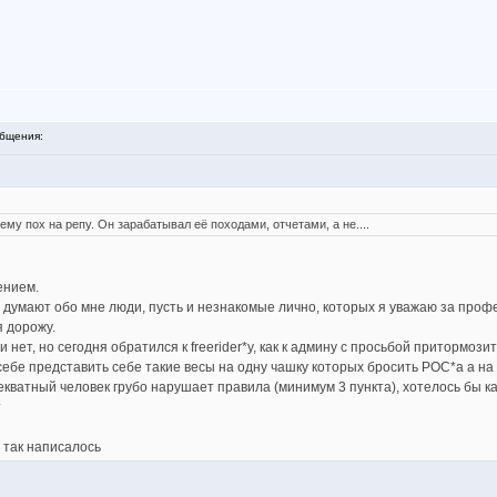
бщения:
о ему пох на репу. Он зарабатывал её походами, отчетами, а не....
ением.
умают обо мне люди, пусть и незнакомые лично, которых я уважаю за профес
я дорожу.
нет, но сегодня обратился к freerider*у, как к админу с просьбой притормозит
 себе представить себе такие весы на одну чашку которых бросить РОС*а а на
кватный человек грубо нарушает правила (минимум 3 пункта), хотелось бы ка
т
о так написалось