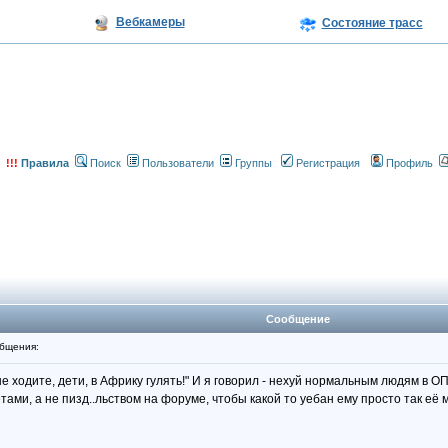
Вебкамеры
Состояние трасс
!!!
Правила
Поиск
Пользователи
Группы
Регистрация
Профиль
Сообщение
бщения:
 ходите, дети, в Африку гулять!" И я говорил - нехуй нормальным людям в ОПТе
ами, а не пизд..льством на форуме, чтобы какой то уебан ему просто так её м