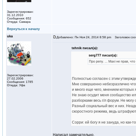
Зарегистрирован:
31.12.2010
Сообщения: 652
Откуда: Самара
Вернуться к началу
uka
Добавлено: Пн Ноя 24, 2014 8:58 pm
Заголовок соо
tehnik писал(а):
serg777 писал(а):
Про репу. ... Махi не прав, чт
Зарегистрирован:
Полностью согласен с этим утвержд
27.02.2006
Сообщения: 1785
Мне совершенно небезразлично что д
Откуда: Уфа
и много еще чего, мнением которых 
Не знаю осудит меня сообщество или 
разборками весь г/л форум. Не могу
Разный социальный вес и них. Неаде
скоростного режима, ведь штрафую
Сорри: ей богу я не зануда, но как-т
Написал замечательно.