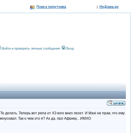
Поиск попутчика
НеДома.ру
|
Войти и проверить личные сообщения
Вход
 делать. Теперь вот репа от ХЗ кого вниз лезет. И Махi не прав, что ему
инусовал. Так о чем это я? Ах да, про Африку... ИМХО