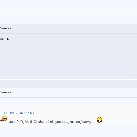
бщения:
пасть
бщения:
ost-839163.html#839163
мне, PhD, Maxi, Gosha, tehnik уверена, что ещё кому то