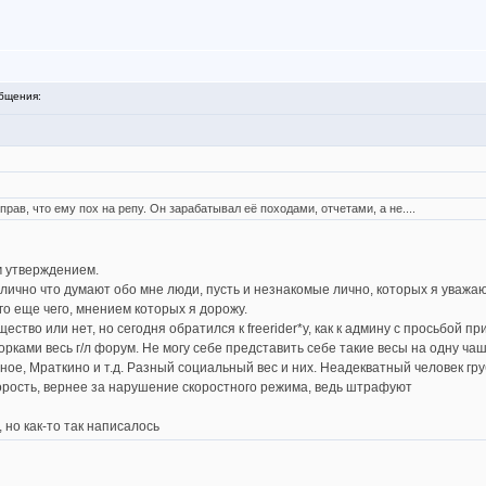
бщения:
е прав, что ему пох на репу. Он зарабатывал её походами, отчетами, а не....
м утверждением.
чно что думают обо мне люди, пусть и незнакомые лично, которых я уважаю 
о еще чего, мнением которых я дорожу.
ство или нет, но сегодня обратился к freerider*у, как к админу с просьбой п
орками весь г/л форум. Не могу себе представить себе такие весы на одну ча
ное, Мраткино и т.д. Разный социальный вес и них. Неадекватный человек гр
корость, вернее за нарушение скоростного режима, ведь штрафуют
, но как-то так написалось