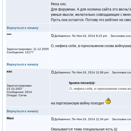
Репа зло.
Для форумчан. А для хозяина сайта это весчь!
умные мысли, желательно совпадающие с мнен
Пусть она остается. Потому что рейтинг не см
Вернуться к началу
****
Добавлено: Пн Ноя 24, 2014 9:15 pm
Заголовок соо
О, нифига себе, в горнолыжном снова войнушка! 
Зарегистрирован: 11.12.2005
Сообщения: 13177
Вернуться к началу
кис
Добавлено: Пн Ноя 24, 2014 11:08 pm
Заголовок со
Iguana писал(а):
Зарегистрирован:
О, нифига себе, в горнолыжном снова в
15.10.2007
Сообщения: 2614
Откуда: Сатка
на партизанскую войну походит
Вернуться к началу
Maxi
Добавлено: Пн Ноя 24, 2014 11:34 pm
Заголовок со
Оказывается тема специальная есть )))