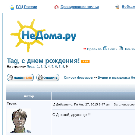
Вебка
ГЛЦ России
Бронирование жилья
!!!
Правила
Поиск
Пользо
Tag, с днем рождения!
На страницу
Пред.
1
,
2
,
3
,
4
,
5
,
6
,
7
,
8
,
9
Список форумов
->
Будни и праздники Н
Автор
Терик
Добавлено: Пн Апр 27, 2015 9:47 am
Заголовок соо
C Днюхой, дружище !!!!