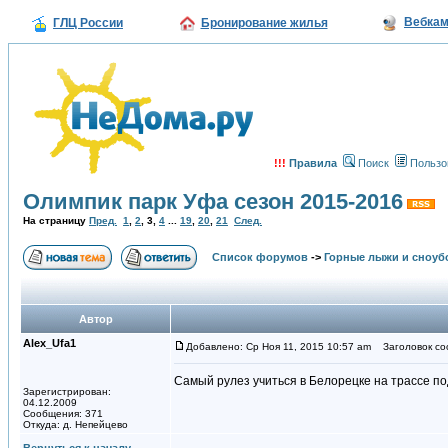
Вебка
ГЛЦ России
Бронирование жилья
!!!
Правила
Поиск
Пользо
Олимпик парк Уфа сезон 2015-2016
На страницу
Пред.
1
,
2
,
3
,
4
...
19
,
20
,
21
След.
Список форумов
->
Горные лыжи и сноуб
Автор
Alex_Ufa1
Добавлено: Ср Ноя 11, 2015 10:57 am
Заголовок со
Самый рулез учиться в Белорецке на трассе по
Зарегистрирован:
04.12.2009
Сообщения: 371
Откуда: д. Непейцево