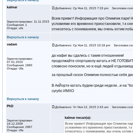
Вернуться к началу
kalmar
Добавлено: Ср Ноя 11, 2015 7:33 pm
Заголовок соо
Всем привет! Информация про Олимпик парк! На
Зарегистрирован: 11.11.2015
условиями его временно приостановили, т.к снеж
Сообщения: 1
Откуда: ufa
отнеситесь с пониманием, мы очень хотим поб
Вернуться к началу
vadam
Добавлено: Ср Ноя 11, 2015 10:18 pm
Заголовок со
да нафиг вы сдались с таким отношением!
Зарегистрирован:
продолжайте спортшколу катать и НЕ ГОТОВИТЬ
07.01.2010
Сообщения: 1860
словесно поносили, но и ещё людей отдыхающи
Откуда: Ufa
за прошлый сезон Олимпик полностью себя д
В АкЙорте катать будем среди недели...и на "бо
сугубо ИМХО
Вернуться к началу
PhD
Добавлено: Чт Ноя 12, 2015 2:43 am
Заголовок соо
kalmar писал(а):
Зарегистрирован:
Всем привет! Информация про Олимпик парк!
19.12.2009
Сообщения: 2967
условиями его временно приостановили, т.к 
Откуда: Ufa
отнеситесь с пониманием, мы очень хотим 