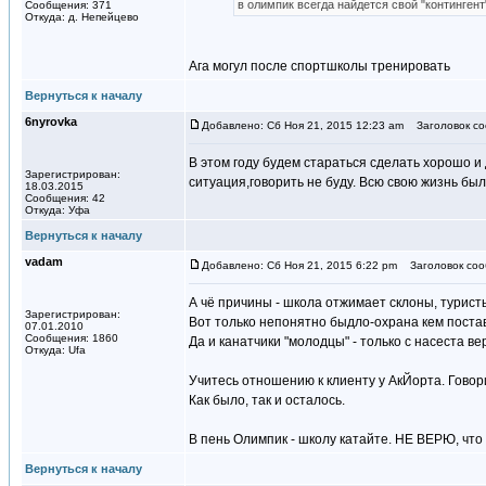
в олимпик всегда найдется свой "контингент
Сообщения: 371
Откуда: д. Непейцево
Ага могул после спортшколы тренировать
Вернуться к началу
6nyrovka
Добавлено: Сб Ноя 21, 2015 12:23 am
Заголовок со
В этом году будем стараться сделать хорошо и
Зарегистрирован:
ситуация,говорить не буду. Всю свою жизнь бы
18.03.2015
Сообщения: 42
Откуда: Уфа
Вернуться к началу
vadam
Добавлено: Сб Ноя 21, 2015 6:22 pm
Заголовок соо
А чё причины - школа отжимает склоны, туристы
Зарегистрирован:
Вот только непонятно быдло-охрана кем поста
07.01.2010
Сообщения: 1860
Да и канатчики "молодцы" - только с насеста ве
Откуда: Ufa
Учитесь отношению к клиенту у АкЙорта. Говорил
Как было, так и осталось.
В пень Олимпик - школу катайте. НЕ ВЕРЮ, что
Вернуться к началу