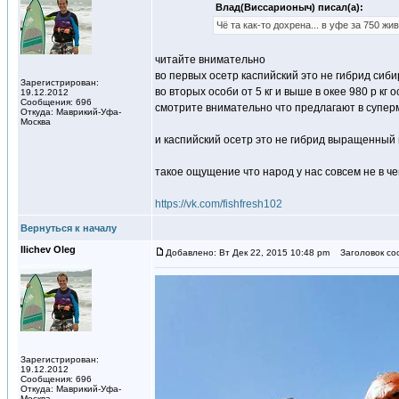
Влад(Виссарионыч) писал(а):
Чё та как-то дохрена... в уфе за 750 ж
читайте внимательно
во первых осетр каспийский это не гибрид сиб
Зарегистрирован:
во вторых особи от 5 кг и выше в окее 980 р кг о
19.12.2012
Сообщения: 696
смотрите внимательно что предлагают в суперм
Откуда: Маврикий-Уфа-
Москва
и каспийский осетр это не гибрид выращенный 
такое ощущение что народ у нас совсем не в ч
https://vk.com/fishfresh102
Вернуться к началу
Ilichev Oleg
Добавлено: Вт Дек 22, 2015 10:48 pm
Заголовок со
Зарегистрирован:
19.12.2012
Сообщения: 696
Откуда: Маврикий-Уфа-
Москва