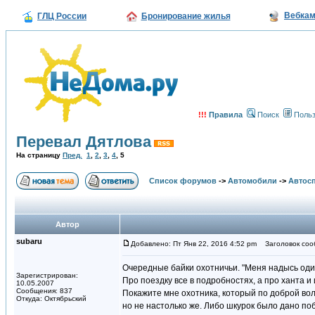
Вебка
ГЛЦ России
Бронирование жилья
!!!
Правила
Поиск
Польз
Перевал Дятлова
На страницу
Пред.
1
,
2
,
3
,
4
,
5
Список форумов
->
Автомобили
->
Автосп
Автор
subaru
Добавлено: Пт Янв 22, 2016 4:52 pm
Заголовок соо
Очередные байки охотничьи. "Меня надысь оди
Зарегистрирован:
Про поездку все в подробностях, а про ханта и
10.05.2007
Сообщения: 837
Покажите мне охотника, который по доброй вол
Откуда: Октябрьский
но не настолько же. Либо шкурок было дано поб