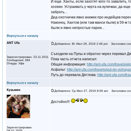
И еще. Ханты, если захотят кого-то завалить, то
хозяин. Устраивать у черта на куличках, да еще
забрать...
Дед-охотничек явно книжек про индейцев переч
Наконец. Хантов (или там манси были) в 59-м т
были и явно непростые парни...
Вернуться к началу
ANT Ufa
Добавлено: Вт Июл 26, 2016 2:46 pm
Заголовок соо
Съездили на Пупы и обратно через перевал Дят
Зарегистрирован: 23.11.2011
Пока часть отчета написал:
Сообщения: 384
Откуда: Уфа
Общая информация:
http://ant-ufa.com/travels/
Асфальт:
http://ant-ufa.com/travels/put-do-vizhaya/
Путь до перевала Дятлова:
http://ant-ufa.com/tr
Вернуться к началу
Кузьмин
Добавлено: Ср Июл 27, 2016 8:09 am
Заголовок со
Достойно!!!
Зарегистрирован:
09.01.2005