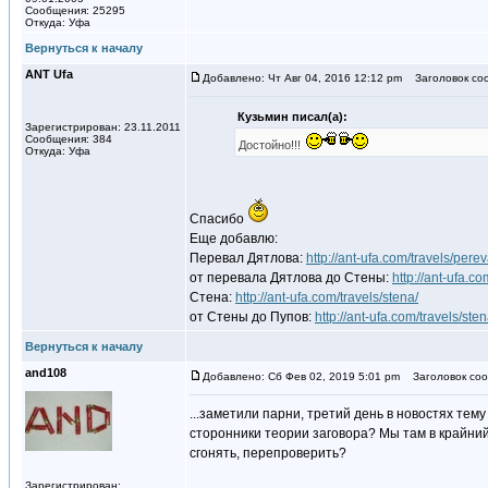
Сообщения: 25295
Откуда: Уфа
Вернуться к началу
ANT Ufa
Добавлено: Чт Авг 04, 2016 12:12 pm
Заголовок со
Кузьмин писал(а):
Зарегистрирован: 23.11.2011
Сообщения: 384
Достойно!!!
Откуда: Уфа
Спасибо
Еще добавлю:
Перевал Дятлова:
http://ant-ufa.com/travels/perev
от перевала Дятлова до Стены:
http://ant-ufa.c
Стена:
http://ant-ufa.com/travels/stena/
от Стены до Пупов:
http://ant-ufa.com/travels/st
Вернуться к началу
and108
Добавлено: Сб Фев 02, 2019 5:01 pm
Заголовок соо
...заметили парни, третий день в новостях те
сторонники теории заговора? Мы там в крайний
сгонять, перепроверить?
Зарегистрирован: