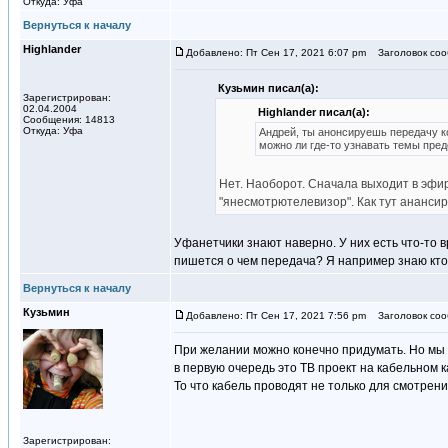
Откуда: Уфа
Вернуться к началу
Highlander
Добавлено: Пт Сен 17, 2021 6:07 pm
Заголовок соо
Кузьмин писал(а):
Зарегистрирован:
02.04.2004
Highlander писал(а):
Сообщения: 14813
Откуда: Уфа
Андрей, ты анонсируешь передачу ко
можно ли где-то узнавать темы пре
Нет. Наоборот. Сначала выходит в эфир,
"янесмотрютелевизор". Как тут анансир
Уфанетчики знают наверно. У них есть что-то 
пишется о чем передача? Я например знаю кто 
Вернуться к началу
Кузьмин
Добавлено: Пт Сен 17, 2021 7:56 pm
Заголовок соо
При желании можно конечно придумать. Но мы р
в первую очередь это ТВ проект на кабельном к
То что кабель проводят не только для смотрен
Зарегистрирован: