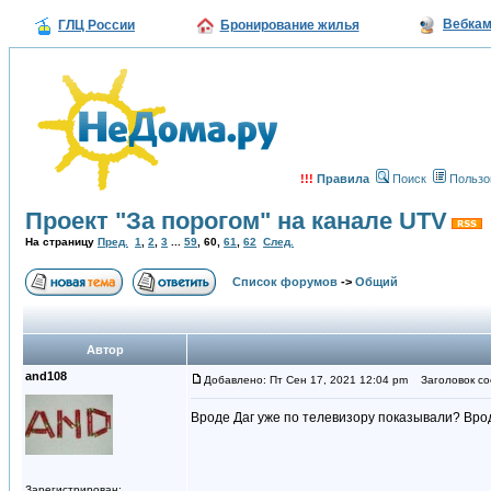
Вебка
ГЛЦ России
Бронирование жилья
!!!
Правила
Поиск
Пользо
Проект "За порогом" на канале UTV
На страницу
Пред.
1
,
2
,
3
...
59
,
60
,
61
,
62
След.
Список форумов
->
Общий
Автор
and108
Добавлено: Пт Сен 17, 2021 12:04 pm
Заголовок со
Вроде Даг уже по телевизору показывали? Врод
Зарегистрирован: