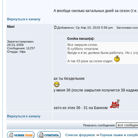
А вообще сколько катальных дней за сезон (т.е.
Вернуться к началу
Maxi
Добавлено: Ср Апр 10, 2019 5:56 pm
Заголовок соо
Gosha писал(а):
Зарегистрирован:
Все закрыли сезон.
26.01.2006
Сообщения: 11257
В субботу откатали.
Откуда: Уфа
Вроде и в вс должна была работать. Но с ут
А так 43 раза за сезон ездил.
ах ты бездельник
у меня 36 (после закрытия получится 38 надеюс
зато из этих 36 - 31 на Банном
Вернуться к началу
Показать сообщения:
Список форумов
->
Горные лыжи и сноуб