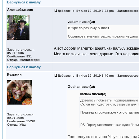
Вернуться к началу
Алексабзаково
Добавлено: Вт Фев 12, 2019 3:23 pm
Заголовок соо
vadam писал(а):
В Уфе по разному бывает...
Соревновательный график и режим не дали
А вот дороги Магнитки драят, как палубу эска
Зарегистрирован:
05.01.2006
Места не злачные - легендарные. Это же родин
Сообщения: 951
Откуда: Магнитогорск
Вернуться к началу
Кузьмин
Добавлено: Вт Фев 12, 2019 3:49 pm
Заголовок соо
Gosha писал(а):
vadam писал(а):
Довелось побывать. Корпоративные
Склон не подготовили, закрыли для 
Подъёзд к горнолыжке - это отдельна
Зарегистрирован:
09.01.2005
Сообщения: 25291
Откуда: Уфа
PS: Город запомнился как один бол
Тоже могу сказать про Уфу январь , год