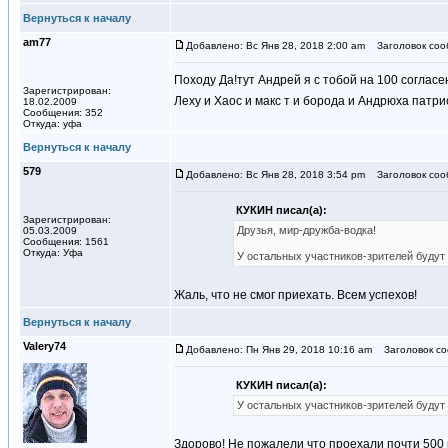
Вернуться к началу
am77
Добавлено: Вс Янв 28, 2018 2:00 am
Заголовок соо
Походу Да!тут Андрей я с тобой на 100 согласе
Зарегистрирован:
Леху и Хаос и макс т и борода и Андрюха патри
18.02.2009
Сообщения: 352
Откуда: уфа
Вернуться к началу
579
Добавлено: Вс Янв 28, 2018 3:54 pm
Заголовок соо
КУКИН писал(а):
Зарегистрирован:
Друзья, мир-дружба-водка!
05.03.2009
Сообщения: 1561
Откуда: Уфа
У остальных участников-зрителей будут
Жаль, что не смог приехать. Всем успехов!
Вернуться к началу
Valery74
Добавлено: Пн Янв 29, 2018 10:16 am
Заголовок со
КУКИН писал(а):
У остальных участников-зрителей будут
Здорово! Не пожалели что проехали почти 500 