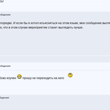
сь!
общения:
в порядке. И если бы я хотел изъясняться на этом языке, мое сообщение выгл
аю, что в этом случае мероприятие станет выглядеть лучше.
общения:
убоко изучен
прошу не переходить на него
бщения: