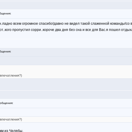
бщения:
н.ладно всем огромное спасибо!давно не видел такой слаженной команды!со в
от..кого пропустил сорри..короче два дня без сна и все для Вас.я пошел отды
бщения:
 впечатления?)
общения:
 впечатления?)
км из Челябы.