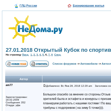
ГЛЦ России
Бронирование жилья
27.01.2018 Открытый Кубок по спорти
На страницу
Пред.
1
,
2
,
3
,
4
,
5
,
6
,
7
,
8
След.
Список форумов
->
Автомобили
->
Автосп
Автор
am77
Добавлено: Вс Янв 28, 2018 12:29 am
Заголовок со
Большое спасибо за мнение со стороны.Отзыв 
Зарегистрирован:
зрителей была и эстафета и конкурсы с приза
18.02.2009
Сообщения: 352
планируем работать с нашими гостями ! По ваш
Откуда: уфа
трибуны с подогревом ( на зиму 5 точки)))).