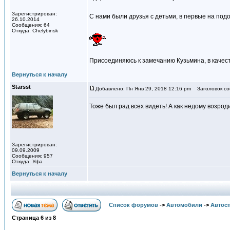
Зарегистрирован:
С нами были друзья с детьми, в первые на по
26.10.2014
Сообщения: 64
Откуда: Chelybinsk
Присоединяюсь к замечанию Кузьмина, в качестве
Вернуться к началу
Starsst
Добавлено: Пн Янв 29, 2018 12:16 pm
Заголовок со
Тоже был рад всех видеть! А как недому возроди
Зарегистрирован:
09.09.2009
Сообщения: 957
Откуда: Уфа
Вернуться к началу
Список форумов
->
Автомобили
->
Автосп
Страница
6
из
8