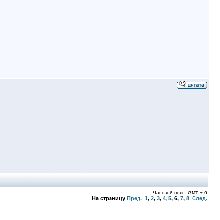
Часовой пояс: GMT + 6
На страницу
Пред.
1
,
2
,
3
,
4
,
5
,
6
,
7
,
8
След.