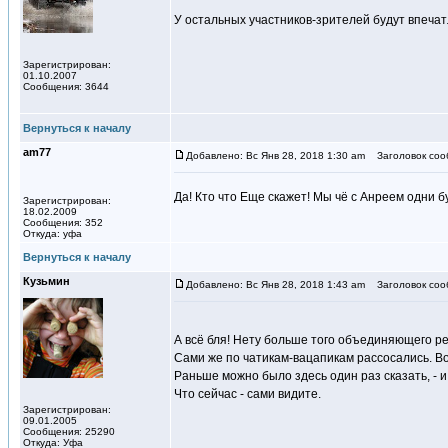
У остальных участников-зрителей будут впеча
Зарегистрирован:
01.10.2007
Сообщения: 3644
Вернуться к началу
am77
Добавлено: Вс Янв 28, 2018 1:30 am
Заголовок соо
Да! Кто что Еще скажет! Мы чё с Анреем одни 
Зарегистрирован:
18.02.2009
Сообщения: 352
Откуда: уфа
Вернуться к началу
Кузьмин
Добавлено: Вс Янв 28, 2018 1:43 am
Заголовок соо
А всё бля! Нету больше того объединяющего р
Сами же по чатикам-вацапикам рассосались. Во
Раньше можно было здесь один раз сказать, - 
Что сейчас - сами видите.
Зарегистрирован:
09.01.2005
Сообщения: 25290
Откуда: Уфа