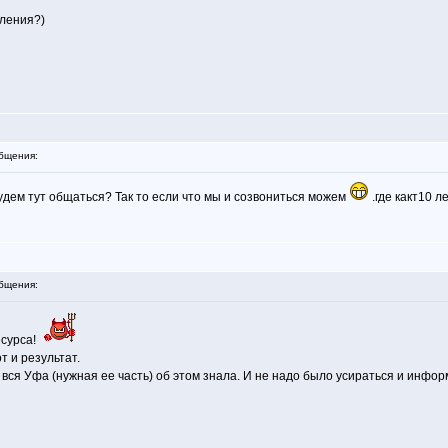
тления?)
бщения:
будем тут общаться? Так то если что мы и созвониться можем
.где какт10 л
бщения:
есурса!
т и результат.
и вся Уфа (нужная ее часть) об этом знала. И не надо было усираться и инфо