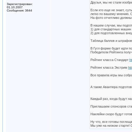
Друзья, мы не стали изобр
Зарегистрирован:
01.10.2007
Если кто еще не знает, су
Сообщения: 3644
легко по вашему мнению. О
На фото отчетливо должны 
В нашем случае, мы подгот
1) для стандартных машин 
2) для подготовленных вн
Таблица баллов и штрафо
В Гугл форме будет идти п
Победители Рейтинга полу
Рейтинг класса Стандарт
h
Рейтинг класса Экстрим
ht
Все правила игры мы собра
А также Авантюра подготов
Каждый раз, когда будут н
Приглашаем спонсоров ста
Наклейки скоро будут готов
Ну что, все готовы поглощ
Мы уже на низком старте! 