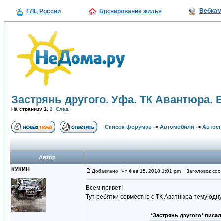
Вебка
ГЛЦ России
Бронирование жилья
Застрянь другого. Уфа. ТК Авантюра. 
На страницу
1
,
2
След.
Список форумов
->
Автомобили
->
Автосп
Автор
КУКИН
Добавлено: Чт Фев 15, 2018 1:01 pm
Заголовок сооб
Всем привет!
Тут ребятки совместно с ТК Аватнюра тему одн
*Застрянь другого* писал