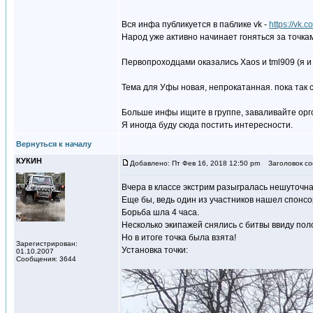
Вся инфа публикуется в паблике vk -
https://vk.
Народ уже активно начинает гоняться за точка
Первопроходцами оказались Xaos и tml909 (я и 
Тема для Уфы новая, непрокатанная. пока так 
Больше инфы ищите в группе, заваливайте орг
Я иногда буду сюда постить интересности.
Вернуться к началу
КУКИН
Добавлено: Пт Фев 16, 2018 12:50 pm
Заголовок со
Вчера в классе экстрим разыгралась нешуточна
Еще бы, ведь один из участников нашел спонсор
Борьба шла 4 часа.
Несколько экипажей снялись с битвы ввиду пол
Но в итоге точка была взята!
Зарегистрирован:
Установка точки:
01.10.2007
Сообщения: 3644