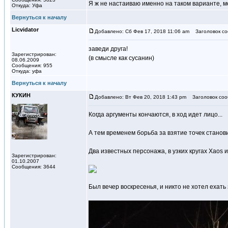
Я ж не настаиваю именно на таком варианте, 
Откуда: Уфа
Вернуться к началу
Licvidator
Добавлено: Сб Фев 17, 2018 11:06 am
Заголовок со
заведи друга!
Зарегистрирован:
(в смысле как сусанин)
08.06.2009
Сообщения: 955
Откуда: уфа
Вернуться к началу
КУКИН
Добавлено: Вт Фев 20, 2018 1:43 pm
Заголовок соо
Когда аргументы кончаются, в ход идет лицо...
А тем временем борьба за взятие точек станов
Два известных персонажа, в узких кругах Xaos 
Зарегистрирован:
01.10.2007
Сообщения: 3644
Был вечер воскресенья, и никто не хотел ехать 