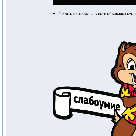
Но ближе к третьему часу ночи объявился смель