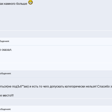
А так намного больше
бщения:
 сказал.
общения:
иться(не подЪб""аю) и есть то чего допускать категорически нельзя! Спасибо 
 место!!!
общения: