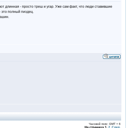
вот длинная - просто треш и угар. Уже сам факт, что люди ставившие
- это полный пиздец.
машин.
Часовой пояс: GMT + 6
На страницу
1
,
2
След.