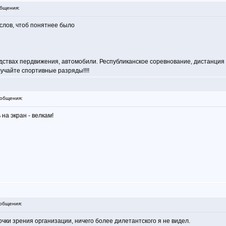
бщения:
 слов, чтоб понятнее было
дствах пердвижения, автомобили. Республиканское соревнование, дистанция д
учайте спортивные разряды!!!!
общения:
на экран - велкам!
общения:
чки зрения организации, ничего более дилетантского я не видел.