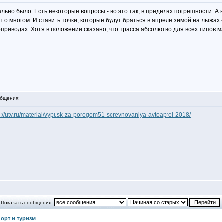
льно было. Есть некоторые вопросы - но это так, в пределах погрешности. А 
 о многом. И ставить точки, которые будут браться в апреле зимой на лыжах 
приводах. Хотя в положении сказано, что трасса абсолютно для всех типов 
бщения:
s://utv.ru/material/vypusk-za-porogom51-sorevnovaniya-avtoaprel-2018/
Показать сообщения:
орт и туризм