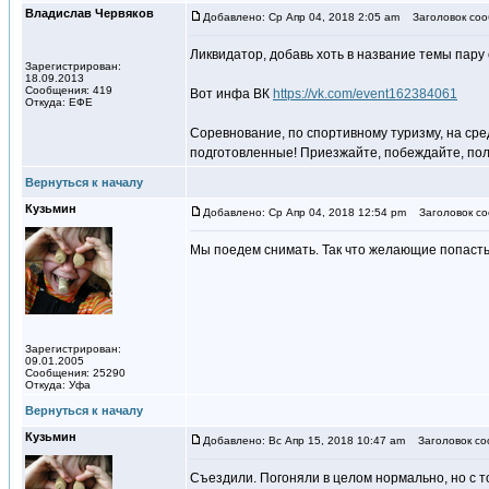
Владислав Червяков
Добавлено: Ср Апр 04, 2018 2:05 am
Заголовок соо
Ликвидатор, добавь хоть в название темы пару
Зарегистрирован:
18.09.2013
Сообщения: 419
Вот инфа ВК
https://vk.com/event162384061
Откуда: ЕФЕ
Соревнование, по спортивному туризму, на сре
подготовленные! Приезжайте, побеждайте, пол
Вернуться к началу
Кузьмин
Добавлено: Ср Апр 04, 2018 12:54 pm
Заголовок со
Мы поедем снимать. Так что желающие попасть 
Зарегистрирован:
09.01.2005
Сообщения: 25290
Откуда: Уфа
Вернуться к началу
Кузьмин
Добавлено: Вс Апр 15, 2018 10:47 am
Заголовок со
Съездили. Погоняли в целом нормально, но с то