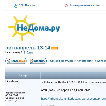
ГЛЦ России
Бронирование жилья
автоапрель 13-14
На страницу
1
,
2
След.
Список форумов
->
Автомобили
->
Автосп
Автор
Licvidator
Добавлено: Вт Мар 27, 2018 11:03 am
Заголовок соо
официальные соревы в д.Басиновка
Зарегистрирован:
08.06.2009
Сообщения: 955
https://arhangel.bashkortostan.ru/presscenter/ne
Откуда: уфа
p.s. а где наши?