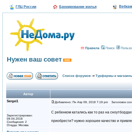
Вебка
ГЛЦ России
Бронирование жилья
!!!
Правила
Поиск
Пользо
Нужен ваш совет
Список форумов
->
Турфирмы и магазин
Автор
Sergei1
Добавлено: Пн Апр 09, 2018 7:19 pm
Заголовок соо
С ребенком катались как то раз на сноутбордах
Зарегистрирован:
09.04.2018
приобрести? нужно хорошее качество и привл
Сообщения: 2
Откуда: Москва