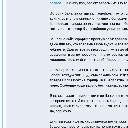
вавада
— и скажу вам, это оказалось именно то,
История банальная: листал телефон, что-то иск
делились впечатлениями от казино с бонусами 
без депозит вавада реально можно поиграть бес
жизни, но тот вечер был особенно утомительн
Зашёл на сайт, оформил простую регистрацию 
даже для тех, кто впервые такое видит. И вот 
кабинете. Сделал всё по инструкции — и вуаля
вращения, и вы не поверите — на четвёртом с
миллионы, но сам факт, что зашёл “просто посм
С тех пор стал немного вникать. Понял, что ак
Теперь каждую пятницу, когда заканчиваю неде
лотерея или билет на турнир. Всё бесплатно. П
море. Особенно когда вдруг с бесплатных вращ
Я не стал азартным игроком и не бросился в ому
вечерние слоты. И всё это началось благодаря 
Иногда, когда собираемся с коллегами в бытовк
Да, серьёзно.
Если вы тоже ищете, как отвлечься после тяжё
бездепов. Просто посмотрите, почувствуйте атм