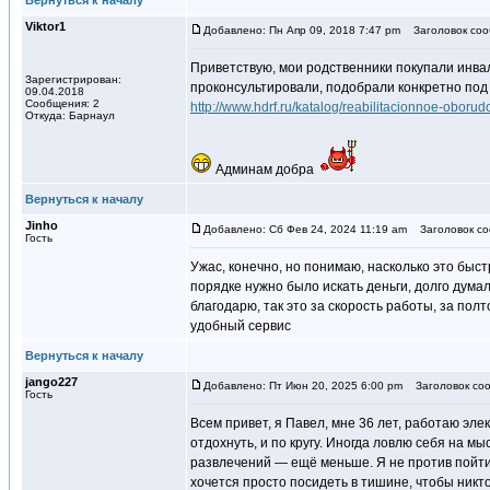
Вернуться к началу
Viktor1
Добавлено: Пн Апр 09, 2018 7:47 pm
Заголовок соо
Приветствую, мои родственники покупали инвал
Зарегистрирован:
проконсультировали, подобрали конкретно под ни
09.04.2018
Сообщения: 2
http://www.hdrf.ru/katalog/reabilitacionnoe-oborud
Откуда: Барнаул
Админам добра
Вернуться к началу
Jinho
Добавлено: Сб Фев 24, 2024 11:19 am
Заголовок со
Гость
Ужас, конечно, но понимаю, насколько это быст
порядке нужно было искать деньги, долго дума
благодарю, так это за скорость работы, за пол
удобный сервис
Вернуться к началу
jango227
Добавлено: Пт Июн 20, 2025 6:00 pm
Заголовок соо
Гость
Всем привет, я Павел, мне 36 лет, работаю эле
отдохнуть, и по кругу. Иногда ловлю себя на мы
развлечений — ещё меньше. Я не против пойти с
хочется просто посидеть в тишине, чтобы никто