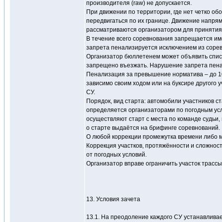
производителя (raw) не допускается.
При движении по территории, где нет четко о
передвигаться по их границе. Движение напр
рассматриваются организатором для принятия
В течение всего соревнования запрещается им
запрета пенализируется исключением из соре
Организатор бюллетенем может объявить списо
запрещено въезжать. Нарушение запрета пена
Пенализация за превышение норматива – до 10 
зависимо своим ходом или на буксире другого 
СУ.
Порядок, вид старта: автомобили участников с
определяется организаторами по погодным ус
осуществляют старт с места по команде судьи,
о старте выдаётся на брифинге соревнований.
О любой коррекции промежутка времени либо м
Коррекция участков, протяжённости и сложнос
от погодных условий.
Организатор вправе ограничить участок трассы
13. Условия зачета
13.1. На преодоление каждого СУ устанавлива