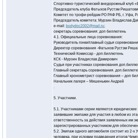
Спортивно-туристический внедорожный клуб 
Председатель клуба Фатыхов Рустэм Ришатови
Комитет по трофи-рейдам РО РАФ РБ, г. Уфа, Ра
Председатель комитета: Мурзин Владислав Дам
e-mail:
bodydoc2002@mail.ru
;
секретарь соревнования: доп биллютень
4.1. Официальные лица соревнования:
Руководитель гонки/главный судья соревнован
Директор соревнования -Фатыхов Рустэм Риша
Технический Комиссар - доп.биллютень
КСК - Мурзин Владислав Дамирович
Судья при участниках соревнования доп.биллю
Главный секретарь соревнования. доп.биллют
Главный хронометрист соревнования – доп би
Начальник лагеря – Мишенькин Андрей
.
5. Участники.
5.1. Участниками серии являются юридические
заявившие экипажи для участия в любом из эта
ответственность за действия заявленных им эк
зарегистрированных участником для обеспечен
5.2. Экипаж одного автомобиля состоит из 2-х 
человека, при условии подведения итогов Че