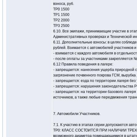
взноса, руб.
ТР0 1500
ТР1 1500
ТР2 2000
ТР3 2500
6.10. Все экипажи, принимающие участие в эта
Административных проверках и Технической ин
6.11. Дополнительные взносы: в целях соблюде
рублей. Взимается с автомобилей участников и
- взимается с каждого автомобиля в отдельнос
- после оплаты за участниками закрепляется №
6.12 Правила поведения в лагере:
- запрещается: нанесения ущерба природной с
загрязнение почвенного покрова ГСМ, вырубка 
- запрещается: езда по территории лагеря бе
- запрещается: нарушения законодательства 
- запрещается: на территории базового лагеря 
источников, а также любые передвижения транс
7. Автомобили Участников.
7.1. К участию в этапах серии допускаются ав
ТР0: КЛАСС СОСТОИТСЯ ПРИ НАЛИЧИИ ТРЕХ У
возможного диаметра помещающимися в штатны