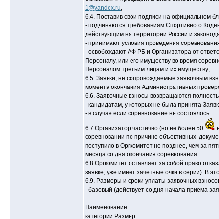
1@yandex.ru
,
6.4. Поставив свои подписи на официальном бл
- подчиняются требованиям Спортивного Коде
действующим на территории России и законода
- принимают условия проведения соревнования
- освобождают АФ РБ и Организатора от ответс
Персоналу, или его имуществу во время соревн
Персоналом третьим лицам и их имуществу;
6.5. Заявки, не сопровождаемые заявочным взн
момента окончания Административных проверок
6.6. Заявочные взносы возвращаются полность
- кандидатам, у которых не была принята Заявк
- в случае если соревнование не состоялось.
6.7.Организатор частично (но не более 50
в
соревновании по причине объективных, докуме
поступило в Оргкомитет не позднее, чем за пят
месяца со дня окончания соревнования.
6.8.Оргкомитет оставляет за собой право отказ
заявке, уже имеет зачетные очки в серии). В 
6.9. Размеры и сроки уплаты заявочных взносов 
- базовый (действует со дня начала приема заяв
Наименование
категории Размер