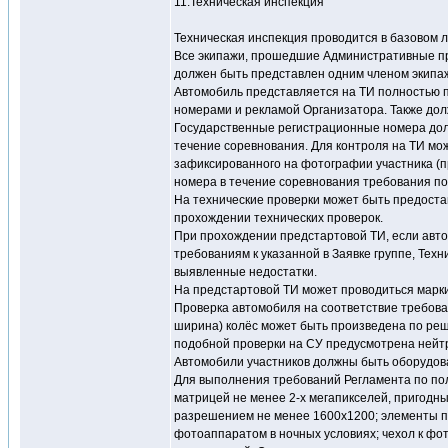
11.Техническая инспекция
Техническая инспекция проводится в базовом 
Все экипажи, прошедшие Административные пр
должен быть представлен одним членом экипа
Автомобиль представляется на ТИ полностью п
номерами и рекламой Организатора. Также дол
Государственные регистрационные номера долж
течение соревнования. Для контроля на ТИ мо
зафиксированного на фотографии участника (пр
номера в течение соревнования требования п
На технические проверки может быть предоста
прохождении технических проверок.
При прохождении предстартовой ТИ, если авт
требованиям к указанной в Заявке группе, Техн
выявленные недостатки.
На предстартовой ТИ может проводиться марки
Проверка автомобиля на соответствие требова
ширина) колёс может быть произведена по реш
подобной проверки на СУ предусмотрена нейт
Автомобили участников должны быть оборудо
Для выполнения требований Регламента по по
матрицей не менее 2-х мегапикселей, пригодн
разрешением не менее 1600x1200; элементы п
фотоаппаратом в ночных условиях; чехол к фот