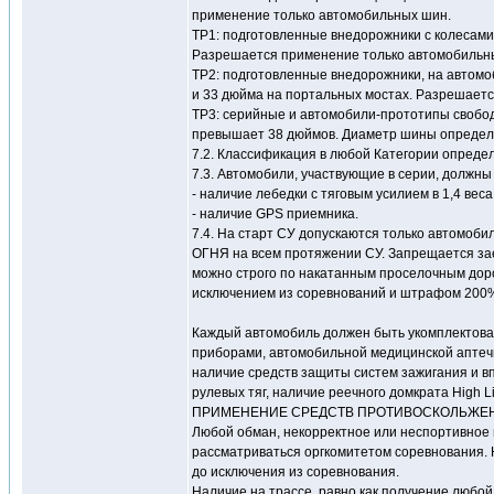
применение только автомобильных шин.
ТР1: подготовленные внедорожники с колесами
Разрешается применение только автомобильн
ТР2: подготовленные внедорожники, на автом
и 33 дюйма на портальных мостах. Разрешает
ТР3: серийные и автомобили-прототипы свобод
превышает 38 дюймов. Диаметр шины определяе
7.2. Классификация в любой Категории определ
7.3. Автомобили, участвующие в серии, должн
- наличие лебедки с тяговым усилием в 1,4 вес
- наличие GPS приемника.
7.4. На старт СУ допускаются только автом
ОГНЯ на всем протяжении СУ. Запрещается зае
можно строго по накатанным проселочным доро
исключением из соревнований и штрафом 200% 
Каждый автомобиль должен быть укомплектова
приборами, автомобильной медицинской аптечк
наличие средств защиты систем зажигания и вп
рулевых тяг, наличие реечного домкрата High Li
ПРИМЕНЕНИЕ СРЕДСТВ ПРОТИВОСКОЛЬЖЕНИ
Любой обман, некорректное или неспортивное 
рассматриваться оргкомитетом соревнования.
до исключения из соревнования.
Наличие на трассе, равно как получение любо