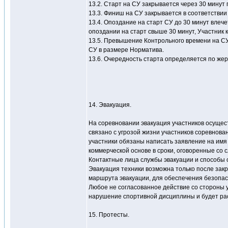
13.2. Старт на СУ закрывается через 30 минут 
13.3. Финиш на СУ закрывается в соответствии
13.4. Опоздание на старт СУ до 30 минут вле
опоздании на старт свыше 30 минут, Участник к
13.5. Превышение Контрольного времени на С
СУ в размере Норматива.
13.6. Очередность старта определяется по же
14. Эвакуация.
На соревновании эвакуация участников осущест
связано с угрозой жизни участников соревнован
участники обязаны написать заявление на имя 
коммерческой основе в сроки, оговоренные со с
Контактные лица службы эвакуации и способы 
Эвакуация техники возможна только после закр
маршрута эвакуации, для обеспечения безопас
Любое не согласованное действие со стороны у
нарушение спортивной дисциплины и будет ра
15. Протесты.