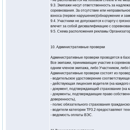
- не располагается на лобовом стекле и не ме
9.3. Экипажи несут ответственность за надле
соревнования. За отсутствие или неправильн
взноса (первое нарушение)(обнаружение и зам
9.4. Участники не допускаются к старту с гря
влечет за собой дисквалификацию с соревнован
9.5. Схема расположения рекламы Организато
10. Административные проверки
Административные проверки проводятся в баз
Все экипажи, принимающие участие в соревно
одним членом экипажа, либо Участником, либо
Административные проверки состоят из провер
- водительское удостоверение соответствующей
- действующая лицензия водителя (на каждого 
- документ, подтверждающий страхование (на к
- документы, подтверждающие право собственн
доверенность),
- полис обязательного страхования гражданско
- водители категории ТР3.2 предоставляют те
- ведомость оплаты ВЭС.