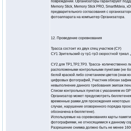
повреждений. Организаторы гарантируют поддер
Memory Stick, Memory Stick PRO, SmartMdeia, x
предварительного согласования с организато
фотоаппарата на компьютер Организатора.
12. Проведение соревнования
Трасса состоит из двух спец участков (СУ)
СУ1 Зрительский су тр1-тр3 скоростной триал.
СУ2 для ТР1,ТР2,ТР3. Трасса- количественно л
расположеными контрольными пунктами (не боле
белой краской либо сочетанием цветов (знак к
цифровых фотографий, Участник обязан зафикс
невыполнение данного требования экипаж пен
Списки контрольных пунктов с указанием их GP
Организатор может предусмотреть бюллетенем
временные рамки для прохождения некоторых ко
случае, нарушение оговоренного порядка прох
обозначена в бюллетене).
Используемые на соревнованиях карты памяти
фотографиями, не относящимися к данному со
Разрешение снимка должно быть не менее 160