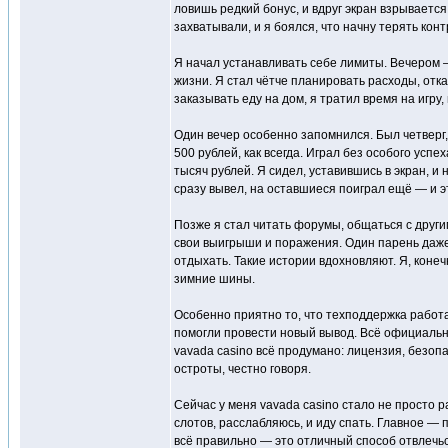
ловишь редкий бонус, и вдруг экран взрываетс
захватывали, и я боялся, что начну терять конт
Я начал устанавливать себе лимиты. Вечером — 
жизни. Я стал чётче планировать расходы, отк
заказывать еду на дом, я тратил время на игру
Один вечер особенно запомнился. Был четверг, 
500 рублей, как всегда. Играл без особого усп
тысяч рублей. Я сидел, уставившись в экран, и
сразу вывел, на оставшиеся поиграл ещё — и э
Позже я стал читать форумы, общаться с други
свои выигрыши и поражения. Один парень даже 
отдыхать. Такие истории вдохновляют. Я, конеч
зимние шины.
Особенно приятно то, что техподдержка работа
помогли провести новый вывод. Всё официально
vavada casino всё продумано: лицензия, безопа
остроты, честно говоря.
Сейчас у меня vavada casino стало не просто р
слотов, расслабляюсь, и иду спать. Главное — п
всё правильно — это отличный способ отвлечьс