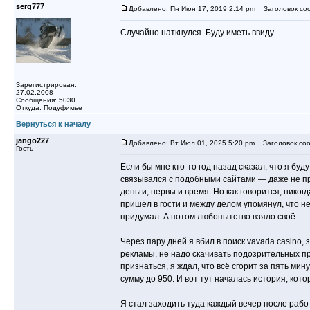
serg777
Добавлено: Пн Июн 17, 2019 2:14 pm
Заголовок со
Случайно наткнулся. Буду иметь ввиду
Зарегистрирован:
27.02.2008
Сообщения: 5030
Откуда: Подуфимье
Вернуться к началу
jango227
Добавлено: Вт Июл 01, 2025 5:20 pm
Заголовок соо
Гость
Если бы мне кто-то год назад сказал, что я бу
связывался с подобными сайтами — даже не пре
деньги, нервы и время. Но как говорится, нико
пришёл в гости и между делом упомянул, что 
придумал. А потом любопытство взяло своё.
Через пару дней я вбил в поиск vavada casino
рекламы, не надо скачивать подозрительных п
признаться, я ждал, что всё сгорит за пять ми
сумму до 950. И вот тут началась история, кот
Я стал заходить туда каждый вечер после работ