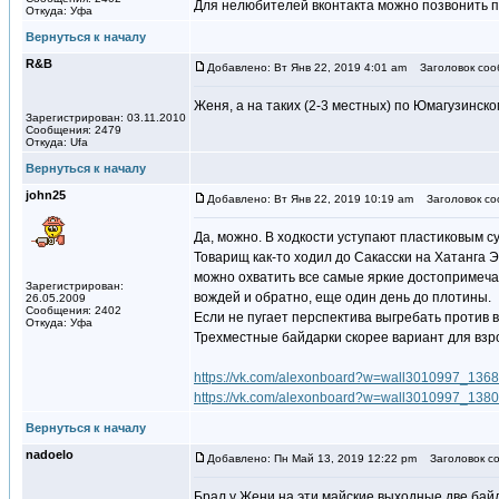
Для нелюбителей вконтакта можно позвонить 
Откуда: Уфа
Вернуться к началу
R&B
Добавлено: Вт Янв 22, 2019 4:01 am
Заголовок соо
Женя, а на таких (2-3 местных) по Юмагузинск
Зарегистрирован: 03.11.2010
Сообщения: 2479
Откуда: Ufa
Вернуться к началу
john25
Добавлено: Вт Янв 22, 2019 10:19 am
Заголовок со
Да, можно. В ходкости уступают пластиковым су
Товарищ как-то ходил до Сакасски на Хатанга Э
можно охватить все самые яркие достопримечат
Зарегистрирован:
вождей и обратно, еще один день до плотины.
26.05.2009
Сообщения: 2402
Если не пугает перспектива выгребать против в
Откуда: Уфа
Трехместные байдарки скорее вариант для взрос
https://vk.com/alexonboard?w=wall3010997_1368
https://vk.com/alexonboard?w=wall3010997_1380
Вернуться к началу
nadoelo
Добавлено: Пн Май 13, 2019 12:22 pm
Заголовок со
Брал у Жени на эти майские выходные две байда