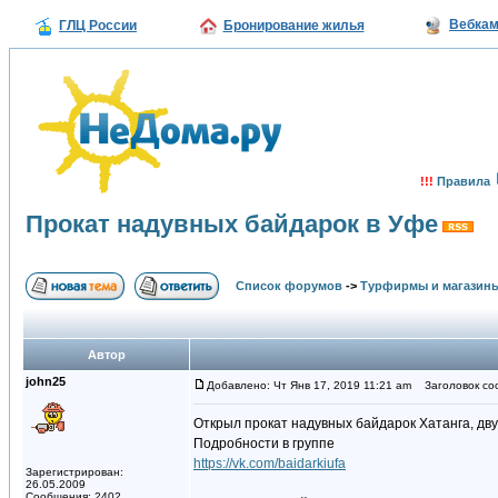
Вебка
ГЛЦ России
Бронирование жилья
!!!
Правила
Прокат надувных байдарок в Уфе
Список форумов
->
Турфирмы и магазин
Автор
john25
Добавлено: Чт Янв 17, 2019 11:21 am
Заголовок соо
Открыл прокат надувных байдарок Хатанга, дву
Подробности в группе
https://vk.com/baidarkiufa
Зарегистрирован:
26.05.2009
Сообщения: 2402