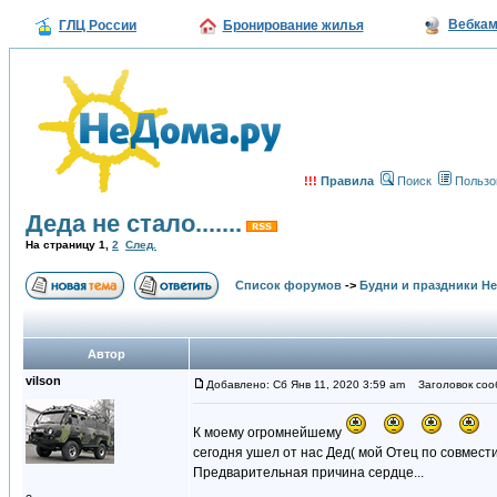
Вебка
ГЛЦ России
Бронирование жилья
!!!
Правила
Поиск
Пользо
Деда не стало.......
На страницу
1
,
2
След.
Список форумов
->
Будни и праздники Н
Автор
vilson
Добавлено: Сб Янв 11, 2020 3:59 am
Заголовок сообщ
К моему огромнейшему
сегодня ушел от нас Дед( мой Отец по совмести
Предварительная причина сердце...