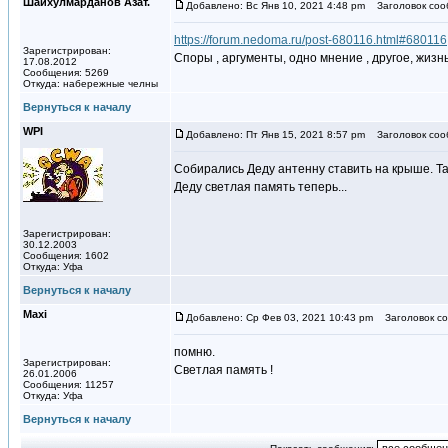
Шайхулмарданов Азат.
Добавлено: Вс Янв 10, 2021 4:48 pm
Заголовок соо
https://forum.nedoma.ru/post-680116.html#680116
Зарегистрирован:
Споры , аргументы, одно мнение , другое, жизн
17.08.2012
Сообщения: 5269
Откуда: набережные челны
Вернуться к началу
WPI
Добавлено: Пт Янв 15, 2021 8:57 pm
Заголовок соо
Собирались Деду антенну ставить на крыше. Так
Деду светлая память теперь...
Зарегистрирован:
30.12.2003
Сообщения: 1602
Откуда: Уфа
Вернуться к началу
Maxi
Добавлено: Ср Фев 03, 2021 10:43 pm
Заголовок со
помню.
Зарегистрирован:
Светлая память !
26.01.2006
Сообщения: 11257
Откуда: Уфа
Вернуться к началу