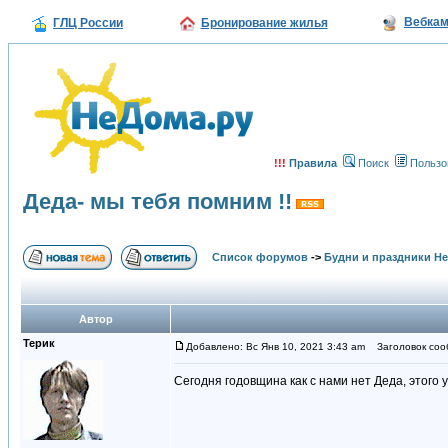
Вебка
ГЛЦ России
Бронирование жилья
!!!
Правила
Поиск
Пользо
Деда- мы тебя помним !!
Список форумов
->
Будни и праздники Н
Автор
Терик
Добавлено: Вс Янв 10, 2021 3:43 am
Заголовок сооб
Сегодня годовщина как с нами нет Деда, этого