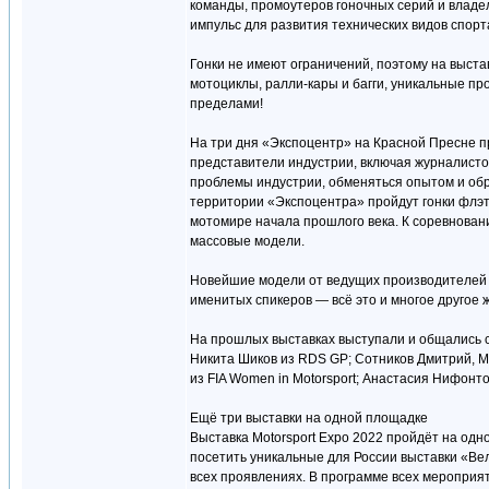
команды, промоутеров гоночных серий и владел
импульс для развития технических видов спорта
Гонки не имеют ограничений, поэтому на выста
мотоциклы, ралли-кары и багги, уникальные про
пределами!
На три дня «Экспоцентр» на Красной Пресне п
представители индустрии, включая журналисто
проблемы индустрии, обменяться опытом и обр
территории «Экспоцентра» пройдут гонки флэт
мотомире начала прошлого века. К соревнован
массовые модели.
Новейшие модели от ведущих производителей 
именитых спикеров — всё это и многое другое ж
На прошлых выставках выступали и общались 
Никита Шиков из RDS GP; Сотников Дмитрий, 
из FIA Women in Motorsport; Анастасия Нифонт
Ещё три выставки на одной площадке
Выставка Motorsport Expo 2022 пройдёт на одн
посетить уникальные для России выставки «Ве
всех проявлениях. В программе всех мероприят