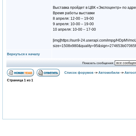
Выставка пройдет в ЦВК «Экспоцентр» по адре
Время работы выставки
8 апреля: 12-00 – 19-00
9 апреля: 10-00 – 19-00
10 апреля: 10-00 – 17-00
[img]https://sun9-24.userapi.com/impg/HDpM
size=1508x980&quality=95&sign=274653b07065f
Вернуться к началу
Показать сообщения:
Список форумов
->
Автомобили
->
Автосп
Страница
1
из
1