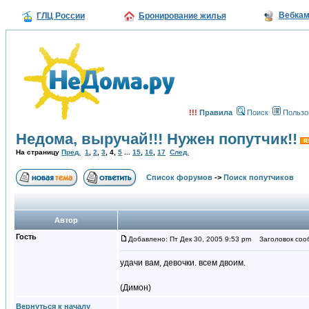
Вебка
ГЛЦ России
Бронирование жилья
!!!
Правила
Поиск
Пользо
Недома, выручай!!! Нужен попутчик!!
На страницу
Пред.
1
,
2
,
3
,
4
,
5
...
15
,
16
,
17
След.
Список форумов
->
Поиск попутчиков
Автор
Гость
Добавлено: Пт Дек 30, 2005 9:53 pm
Заголовок соо
удачи вам, девочки. всем двоим.
(Димон)
Вернуться к началу