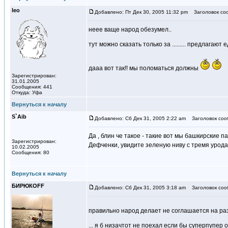
leo
Добавлено: Пт Дек 30, 2005 11:32 pm
Заголовок со
неее ваще народ обезумел..
тут можно сказать только за ......... предлагаю
дааа вот так!! мы поломаться должны
Зарегистрирован:
31.01.2005
Сообщения: 441
Откуда: Уфа
Вернуться к началу
S`Aib
Добавлено: Сб Дек 31, 2005 2:22 am
Заголовок соо
Да , блин че такое - такие вот мы башкирские 
Зарегистрирован:
Дефченки, увидите зеленую ниву с тремя урода
10.02.2005
Сообщения: 80
Вернуться к началу
БИРЮКOFF
Добавлено: Сб Дек 31, 2005 3:18 am
Заголовок соо
правильно народ делает не соглашается на ра
... я б низачтот не поехал если бы суперпуп