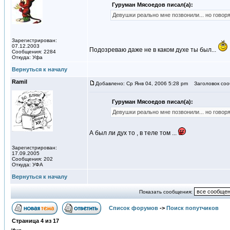
Гуруман Мясоедов писал(а):
Девушки реально мне позвонили... но говоря
Зарегистрирован:
07.12.2003
Подозреваю даже не в каком духе ты был...
Сообщения: 2284
Откуда: Уфа
Вернуться к началу
Ramil
Добавлено: Ср Янв 04, 2006 5:28 pm
Заголовок соо
Гуруман Мясоедов писал(а):
Девушки реально мне позвонили... но говоря
А был ли дух то , в теле том ...
Зарегистрирован:
17.09.2005
Сообщения: 202
Откуда: УФА
Вернуться к началу
Показать сообщения:
Список форумов
->
Поиск попутчиков
Страница
4
из
17