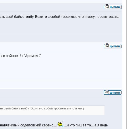
ь свой байк столбу. Возите с собой тросиквсе что я могу посоветовать.
в районе г/п "Иремель".
 свой байк столбу. Возите с собой тросиквсе что я могу
ненавязчивый содеповский сервис....
...и кто пишет то....а я ведь