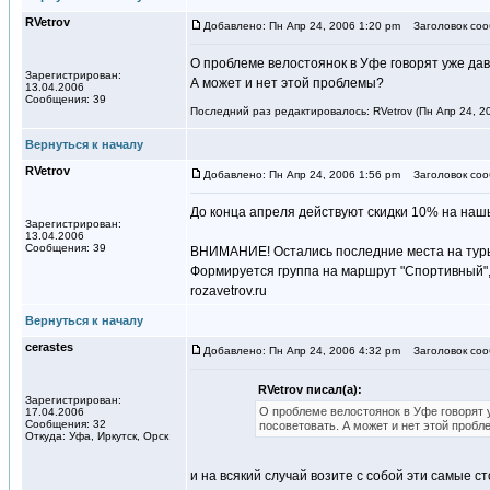
RVetrov
Добавлено: Пн Апр 24, 2006 1:20 pm
Заголовок сооб
О проблеме велостоянок в Уфе говорят уже давн
Зарегистрирован:
А может и нет этой проблемы?
13.04.2006
Сообщения: 39
Последний раз редактировалось: RVetrov (Пн Апр 24, 20
Вернуться к началу
RVetrov
Добавлено: Пн Апр 24, 2006 1:56 pm
Заголовок соо
До конца апреля действуют скидки 10% на наш
Зарегистрирован:
13.04.2006
Сообщения: 39
ВНИМАНИЕ! Остались последние места на туры "
Формируется группа на маршрут "Спортивный", 
rozavetrov.ru
Вернуться к началу
cerastes
Добавлено: Пн Апр 24, 2006 4:32 pm
Заголовок сообщ
RVetrov писал(а):
Зарегистрирован:
О проблеме велостоянок в Уфе говорят у
17.04.2006
Сообщения: 32
посоветовать. А может и нет этой проб
Откуда: Уфа, Иркутск, Орск
и на всякий случай возите с собой эти самые сто