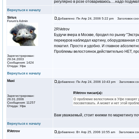
регулярно в розе отовариваюсь.....надо подумать
Вернуться к началу
Sirius
Добавлено: Пн Апр 24, 2006 5:22 pm
Заголовок соо
Forum's Admin
2RVetrov
Будучи вчера в Москве, бродил по рынку "Экстри
перекуров наблюдал картину, оборудованная ст
покатил. Просто и удобно. И главное абсолютно
Проблемы велостоянок действительно НЕТ, про
Зарегистрирован:
29.04.2003
Сообщения: 1424
Откуда: Уфа
Вернуться к началу
Maxi
Добавлено: Пн Апр 24, 2006 10:43 pm
Заголовок соо
RVetrov писал(а):
Зарегистрирован:
О проблеме велостоянок в Уфе говорят у
26.01.2006
Сообщения: 11257
посоветовать. А может и нет этой проб
Откуда: Уфа
Вам уважаемый, стоит книжки по маркетингу поч
Вернуться к началу
RVetrov
Добавлено: Вт Апр 25, 2006 10:55 am
Заголовок соо