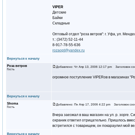
VIPER
Детские
Байки
Складные
Оптовый отдел "роза ветров": г. Уфа, ул. Менде
т.: (3472) 52-11-44
8-917-78-55-636
rozaopt@yandex.ru
Вернуться к началу
Роза ветров
Добавлено: Чт Апр 13, 2006 12:17 pm
Заголовок соо
Гость
огромное поступление VIPERов в магазинах "Роз
Вернуться к началу
Shoma
Добавлено: Пн Апр 17, 2006 4:22 pm
Заголовок соо
Гость
Вчера заезжал в ваш магазин на ул. р. зорге. 
охраник ответил отрицательно. Пришлось вмест
встретился с товарищем, он покараулил мой в
Вернуться к началу