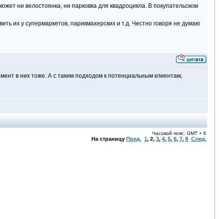
оможет ни велостоянка, ни парковка для квадроцикла. В покупательском
ть их у супермаркетов, парикмахерских и т.д. Честно говоря не думаю
имент в них тоже. А с таким подходом к потенциальным клиентам,
Часовой пояс: GMT + 6
На страницу
Пред.
1
,
2
,
3
,
4
,
5
,
6
,
7
,
8
След.