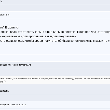
...
бщения:
м". В один из
оянка, велы стоят вертикально в ряд больше десятка. Подошел чел, отстегн
 нормально как для продавцов, так и для покупателей.
сто если хочешь, чтобы среди покупателей были велосипедисты ставь и не у
бщения: Re: rozavetrov.ru
же давно, мы можем поставить перед магом велостоянку, но вы так же можете привзать
лемы?
итать...
бщения: rozavetrov.ru