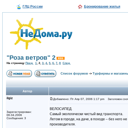
ГЛЦ России
Бронирование жилья
"Роза ветров" 2
На страницу
Пред.
1
,
2
,
3
,
4
,
5
,
6
,
7
,
8
След.
Список форумов
->
Турфирмы и магазин
Автор
ilgiz
Добавлено: Пт Апр 07, 2006 1:17 pm
Заголовок со
ВЕЛОСИПЕД.
Зарегистрирован:
Самый экологически чистый вид транспорта.
06.04.2006
Сообщения: 3
Летом в городе, на даче, в походе – без него 
производителя.