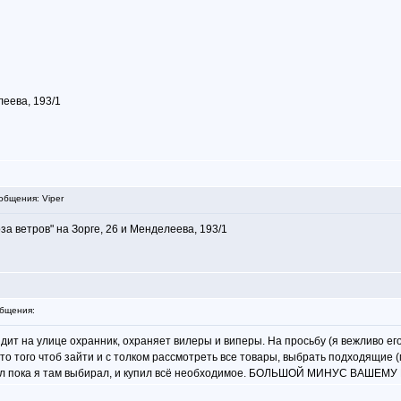
леева, 193/1
бщения: Viper
а ветров" на Зорге, 26 и Менделеева, 193/1
бщения:
Сидит на улице охранник, охраняет вилеры и виперы. На просьбу (я вежливо е
о того чтоб зайти и с толком рассмотреть все товары, выбрать подходящие 
ел пока я там выбирал, и купил всё необходимое. БОЛЬШОЙ МИНУС ВАШЕМУ М