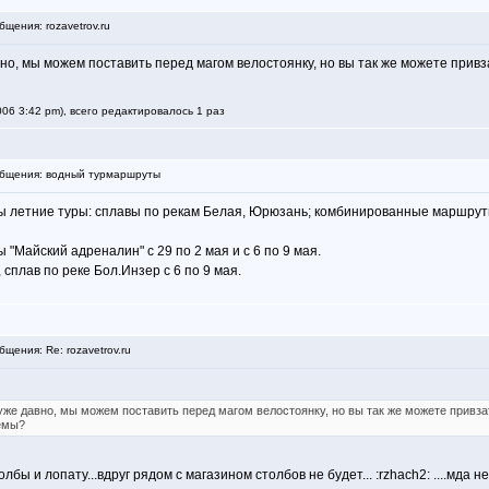
щения: rozavetrov.ru
о, мы можем поставить перед магом велостоянку, но вы так же можете привзат
06 3:42 pm), всего редактировалось 1 раз
бщения: водный турмаршруты
ы летние туры: сплавы по рекам Белая, Юрюзань; комбинированные маршруты 
Майский адреналин" с 29 по 2 мая и с 6 по 9 мая.
сплав по реке Бол.Инзер с 6 по 9 мая.
ения: Re: rozavetrov.ru
же давно, мы можем поставить перед магом велостоянку, но вы так же можете привзать
лемы?
лбы и лопату...вдруг рядом с магазином столбов не будет... :rzhach2: ....мда 