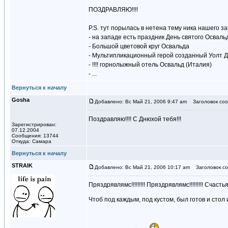
ПОЗДРАВЛЯЮ!!!!
P.S. тут порылась в нетена тему ника нашего з
- на западе есть праздник День святого Осваль
- Большой цветовой круг Освальда
- Мультипликационный герой созданный Уолт Д
- !!!! горнолыжный отель Освальд (Италия)
- ...
Вернуться к началу
Gosha
Добавлено: Вс Май 21, 2006 9:47 am
Заголовок соо
Поздравляю!!!! С Днюхой тебя!!!
Зарегистрирован:
07.12.2004
Сообщения: 13744
Откуда: Самара
Вернуться к началу
STRAIK
Добавлено: Вс Май 21, 2006 10:17 am
Заголовок со
Пряздрявлямс!!!!!!!!! Пряздрявлямс!!!!!!!!! Счастья
Чтоб под каждым, под кустом, был готов и стол 