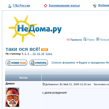
Вебка
ГЛЦ России
Бронирование жилья
!!!
Правила
Поиск
Пользо
таки ося всё!
На страницу
1
,
2
,
3
...
13
,
14
,
15
След.
Список форумов
->
Будни и праздники Н
Автор
Димон
Добавлено: Вс Май 21, 2006 12:16 am
Заголовок соо
с днем рождения!