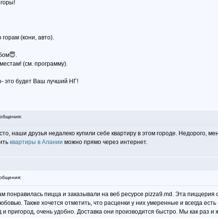
 горы!
горам (кони, авто).
бом😇.
естам! (см. программу).
- это будет Ваш лучший НГ!
общения:
то, наши друзья недалеко купили себе квартиру в этом городе. Недорого, ме
пить
квартиры в Алании
можно прямо через интернет.
общения:
ам понравилась пицца и заказывали на веб ресурсе pizza9.md. Эта пиццерия 
бовью. Также хочется отметить, что расценки у них умеренные и всегда есть б
д и пригород, очень удобно. Доставка они производится быстро. Мы как раз и 