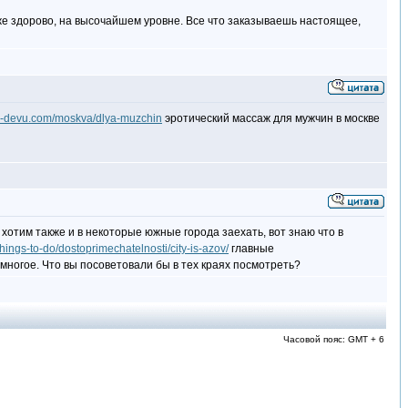
оже здорово, на высочайшем уровне. Все что заказываешь настоящее,
an-devu.com/moskva/dlya-muzchin
эротический массаж для мужчин в москве
 хотим также и в некоторые южные города заехать, вот знаю что в
/things-to-do/dostoprimechatelnosti/city-is-azov/
главные
многое. Что вы посоветовали бы в тех краях посмотреть?
Часовой пояс: GMT + 6