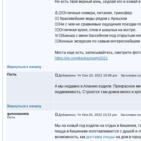
Но есть твой верный конь, седлай его и езжай в
💪🏻Отличные номера, питание, трансфер.
👆🏻 Красивейшие виды рядом с Архызом
👍🏻Ни с чем не сравнимые ощущения поездки по 
👌🏻Отличная кухня, плов и шашлык на костре.
🤘🏻Банька с мини бассейном под открытым не
👉🏻Конные экскурсии по самым интереснейшим м
Места еще есть, записывайтесь, смотрите фото
https://vk.com/kavkazparty2021
Вернуться к началу
Гость
Добавлено: Чт Сен 23, 2021 10:08 pm
Заголовок со
А мы недавно в Аланию ездили. Прекрасное мес
недвижимость. Строится там домов много и ку
Вернуться к началу
gunovasveta
Добавлено: Чт Ноя 03, 2022 10:22 pm
Заголовок со
Гость
Мы на новый год ездили на отдых в Кишинев, т
пицца в Кишиневе изготавливается с душой и лю
возможность, как
доставка пиццы
на дом в горо