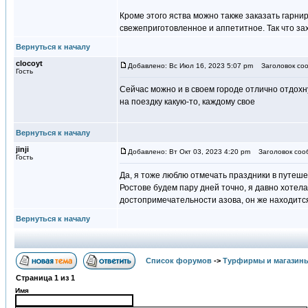
Кроме этого яства можно также заказать гарни
свежеприготовленное и аппетитное. Так что зах
Вернуться к началу
clocoyt
Добавлено: Вс Июл 16, 2023 5:07 pm
Заголовок соо
Гость
Сейчас можно и в своем городе отлично отдохн
на поездку какую-то, каждому свое
Вернуться к началу
jinji
Добавлено: Вт Окт 03, 2023 4:20 pm
Заголовок соо
Гость
Да, я тоже люблю отмечать праздники в путешес
Ростове будем пару дней точно, я давно хотел
достопримечательности азова, он же находится
Вернуться к началу
Список форумов
->
Турфирмы и магазин
Страница
1
из
1
Имя