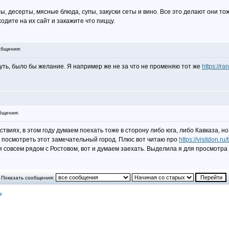
ры, десерты, мясные блюда, супы, закуски сеты и вино. Все это делают они т
одите на их сайт и закажите что пиццу.
бщения:
уть, было бы желание. Я например же не за что не променяю тот же
https://r
бщения:
твиях, в этом году думаем поехать тоже в сторону либо юга, либо Кавказа, но
а посмотреть этот замечательный город. Плюс вот читаю про
https://visitdon.ru
 совсем рядом с Ростовом, вот и думаем заехать. Выделила я для просмотра 
Показать сообщения:
ы