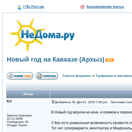
ГЛЦ России
Бронирование жилья
Новый год на Кавказе (Архыз)
Список форумов
->
Турфирмы и магазин
Автор
ILV
Добавлено: Вт Дек 01, 2020 7:06 pm
Заголовок сооб
В Новый год верхом на коне- в прямом и перен
Зарегистрирован:
20.12.2008
Сообщения: 54
У Вас есть уникальная возможность провести 
Откуда: Kazan
Тут нет супермаркета, кинотеатра и Макдональд