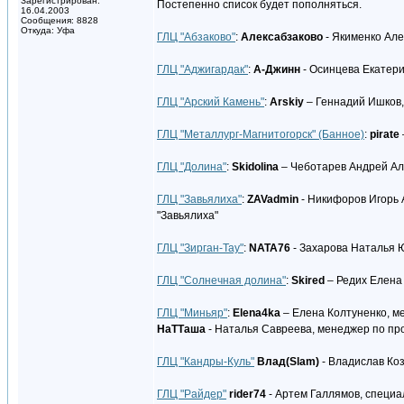
Зарегистрирован:
Постепенно список будет пополняться.
16.04.2003
Сообщения: 8828
Откуда: Уфа
ГЛЦ "Абзаково"
:
Алексабзаково
- Якименко Але
ГЛЦ "Аджигардак"
:
А-Джинн
- Осинцева Екатер
ГЛЦ "Арский Камень"
:
Arskiy
– Геннадий Ишков,
ГЛЦ "Металлург-Магнитогорск" (Банное)
:
pirate
ГЛЦ "Долина"
:
Skidolina
– Чеботарев Андрей Ал
ГЛЦ "Завьялиха"
:
ZAVadmin
- Никифоров Игорь 
"Завьялиха"
ГЛЦ "Зирган-Тау"
:
NATA76
- Захарова Наталья Ю
ГЛЦ "Солнечная долина"
:
Skired
– Редих Елена
ГЛЦ "Миньяр"
:
Elena4ka
– Елена Колтуненко, м
НаТТаша
- Наталья Савреева, менеджер по п
ГЛЦ "Кандры-Куль"
Влад(Slam)
- Владислав Ко
ГЛЦ "Райдер"
rider74
- Артем Галлямов, специа