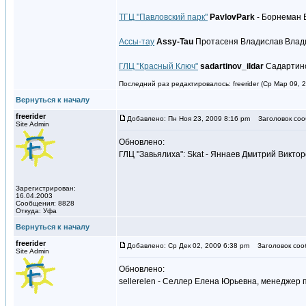
ТГЦ "Павловский парк"
PavlovPark
- Борнеман 
Ассы-тау
Assy-Tau
Протасеня Владислав Влади
ГЛЦ "Красный Ключ"
sadartinov_ildar
Садартино
Последний раз редактировалось: freerider (Ср Мар 09, 2
Вернуться к началу
freerider
Добавлено: Пн Ноя 23, 2009 8:16 pm
Заголовок соо
Site Admin
Обновлено:
ГЛЦ "Завьялиха": Skat - Яннаев Дмитрий Викто
Зарегистрирован:
16.04.2003
Сообщения: 8828
Откуда: Уфа
Вернуться к началу
freerider
Добавлено: Ср Дек 02, 2009 6:38 pm
Заголовок соо
Site Admin
Обновлено:
sellerelen - Селлер Елена Юрьевна, менеджер