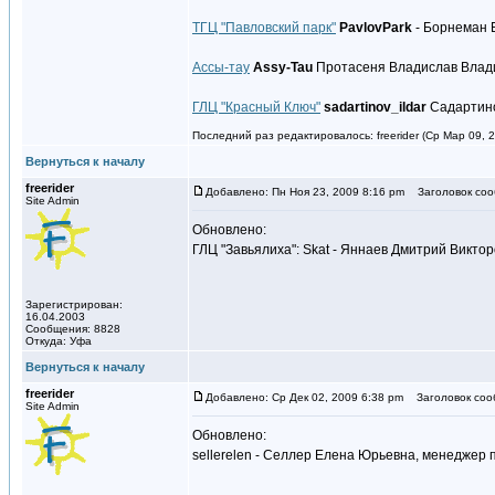
ТГЦ "Павловский парк"
PavlovPark
- Борнеман 
Ассы-тау
Assy-Tau
Протасеня Владислав Влади
ГЛЦ "Красный Ключ"
sadartinov_ildar
Садартино
Последний раз редактировалось: freerider (Ср Мар 09, 2
Вернуться к началу
freerider
Добавлено: Пн Ноя 23, 2009 8:16 pm
Заголовок соо
Site Admin
Обновлено:
ГЛЦ "Завьялиха": Skat - Яннаев Дмитрий Викто
Зарегистрирован:
16.04.2003
Сообщения: 8828
Откуда: Уфа
Вернуться к началу
freerider
Добавлено: Ср Дек 02, 2009 6:38 pm
Заголовок соо
Site Admin
Обновлено:
sellerelen - Селлер Елена Юрьевна, менеджер