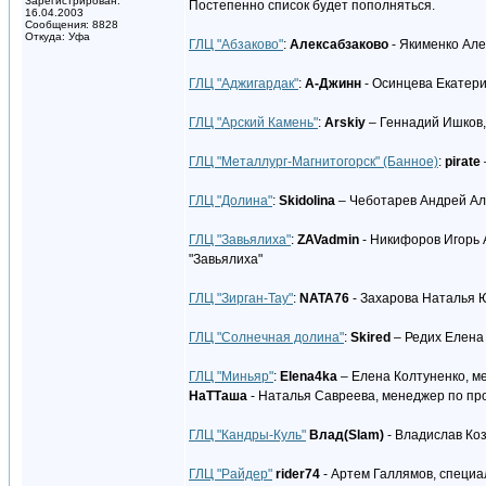
Зарегистрирован:
Постепенно список будет пополняться.
16.04.2003
Сообщения: 8828
Откуда: Уфа
ГЛЦ "Абзаково"
:
Алексабзаково
- Якименко Але
ГЛЦ "Аджигардак"
:
А-Джинн
- Осинцева Екатер
ГЛЦ "Арский Камень"
:
Arskiy
– Геннадий Ишков,
ГЛЦ "Металлург-Магнитогорск" (Банное)
:
pirate
ГЛЦ "Долина"
:
Skidolina
– Чеботарев Андрей Ал
ГЛЦ "Завьялиха"
:
ZAVadmin
- Никифоров Игорь 
"Завьялиха"
ГЛЦ "Зирган-Тау"
:
NATA76
- Захарова Наталья Ю
ГЛЦ "Солнечная долина"
:
Skired
– Редих Елена
ГЛЦ "Миньяр"
:
Elena4ka
– Елена Колтуненко, м
НаТТаша
- Наталья Савреева, менеджер по п
ГЛЦ "Кандры-Куль"
Влад(Slam)
- Владислав Ко
ГЛЦ "Райдер"
rider74
- Артем Галлямов, специа