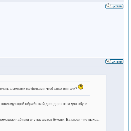
бложить влажными салфетками, чтоб запах впитали?
с последующей обработкой дезодорантом для обуви.
 помощью набивки внутрь шузов бумаги. Батарея - не выход,