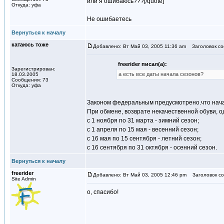
или я ошибаюсь???[/quote]
Откуда: уфа
Не ошибаетесь
Вернуться к началу
катаюсь тоже
Добавлено: Вт Май 03, 2005 11:36 am
Заголовок со
freerider писал(а):
Зарегистрирован:
а есть все даты начала сезонов?
18.03.2005
Сообщения: 73
Откуда: уфа
Законом федеральным предусмотрено.что начал
При обмене, возврате некачественной обуви, о
с 1 ноября по 31 марта - зимний сезон;
с 1 апреля по 15 мая - весенний сезон;
с 16 мая по 15 сентября - летний сезон;
с 16 сентября по 31 октября - осенний сезон.
Вернуться к началу
freerider
Добавлено: Вт Май 03, 2005 12:46 pm
Заголовок со
Site Admin
о, спасибо!