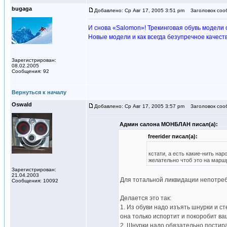
bugaga
Добавлено: Ср Авг 17, 2005 3:51 pm
Заголовок соо
И снова «Salomon»! Трекинговая обувь модели 
Новые модели и как всегда безупречное качеств
Зарегистрирован:
08.02.2005
Сообщения: 92
Вернуться к началу
Oswald
Добавлено: Ср Авг 17, 2005 3:57 pm
Заголовок соо
Админ салона MOНБЛАН писал(а):
freerider писал(а):
кстати, а есть какие-нить н
желательно чтоб это на марш
Зарегистрирован:
21.04.2003
Для тотальной ликвидации непотреб
Сообщения: 10092
Делается это так:
1. Из обуви надо изъять шнурки и с
она только испортит и покоробит в
2. Шнурки надо обязательно постира