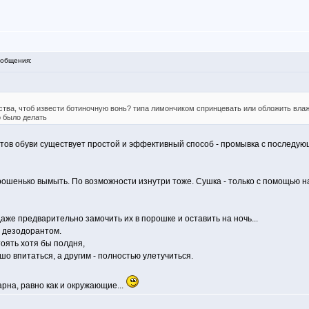
общения:
едства, чтоб извести ботиночную вонь? типа лимончиком спринцевать или обложить вл
 было делать
ов обуви существует простой и эффективный способ - промывка с последую
орошенько вымыть. По возможности изнутри тоже. Сушка - только с помощью на
аже предварительно замочить их в порошке и оставить на ночь...
 дезодорантом.
оять хотя бы полдня,
о впитаться, а другим - полностью улетучиться.
арна, равно как и окружающие...