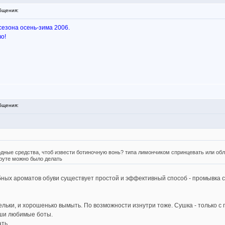
бщения:
сезона осень-зима 2006.
о!
бщения:
ародные средства, чтоб извести ботиночную вонь? типа лимончиком спринцевать или о
руте можно было делать
ных ароматов обуви существует простой и эффективный способ - промывка 
тельки, и хорошенько вымыть. По возможности изнутри тоже. Сушка - только с
аши любимые боты.
ть.