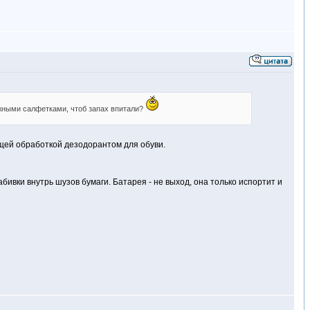
ажными салфетками, чтоб запах впитали?
щей обработкой дезодорантом для обуви.
бивки внутрь шузов бумаги. Батарея - не выход, она только испортит и