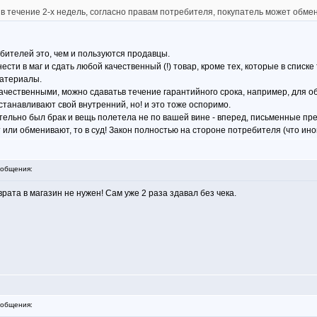
 в течение 2-х недель, согласно правам потребителя, покупатель может обмен
ителей это, чем и пользуются продавцы.
сти в маг и сдать любой качественный (!) товар, кроме тех, которые в списке
материалы.
ачественными, можно сдаватьв течение гарантийного срока, например, для об
станавливают свой внутренний, но! и это тоже оспоримо.
вительно был брак и вещь полетела не по вашей вине - вперед, письменные прет
или обменивают, то в суд! Закон полностью на стороне потребителя (что ин
общения:
врата в магазин не нужен! Сам уже 2 раза здавал без чека.
общения: