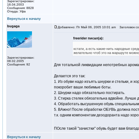
Зарегистрирован:
16.04.2003
Сообщения: 8828
Откуда: Уфа
Вернуться к началу
bugaga
Добавлено: Пт Май 06, 2005 10:01 am
Заголовок со
freerider писал(а):
кстати, а есть какие-нить народные ср
желательно чтоб это на маршруте можно
Зарегистрирован:
08.02.2005
Сообщения: 92
Для тотальной ликвидации непотребных аромат
Делается это так:
1. Из обуви надо изъять шнурки и стельки, и х
покоробит ваши любимые боты.
2. Шнурки надо обязательно постирать.
3. Стирка стелек обязательна вдвойне. Лучше д
4. Обработать высушенную обувь специальным
5. ВАжно! После обработки ОБУВЬ должна пост
т.к. одним компонентам дезодоранта надо хорош
ПОсле такой "зачистки" обувь будет вам благод
Вернуться к началу