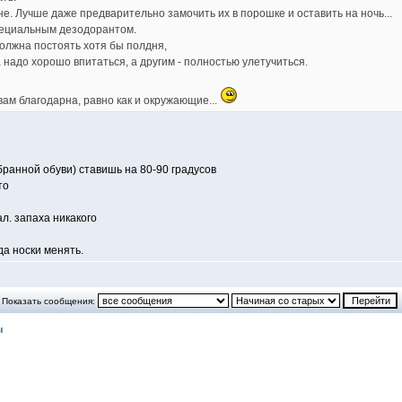
не. Лучше даже предварительно замочить их в порошке и оставить на ночь...
пециальным дезодорантом.
олжна постоять хотя бы полдня,
 надо хорошо впитаться, а другим - полностью улетучиться.
вам благодарна, равно как и окружающие...
ранной обуви) ставишь на 80-90 градусов
то
ал. запаха никакого
да носки менять.
Показать сообщения:
ы