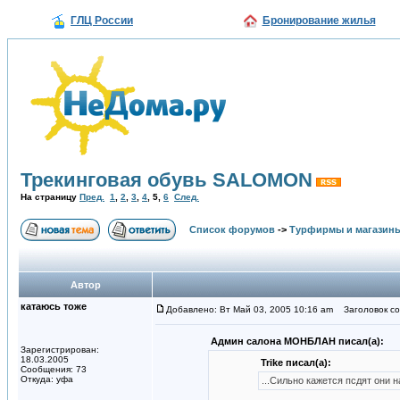
ГЛЦ России
Бронирование жилья
Трекинговая обувь SALOMON
На страницу
Пред.
1
,
2
,
3
,
4
,
5
,
6
След.
Список форумов
->
Турфирмы и магазин
Автор
катаюсь тоже
Добавлено: Вт Май 03, 2005 10:16 am
Заголовок со
Админ салона MOНБЛАН писал(а):
Зарегистрирован:
18.03.2005
Trike писал(а):
Сообщения: 73
Откуда: уфа
...Сильно кажется псдят они н