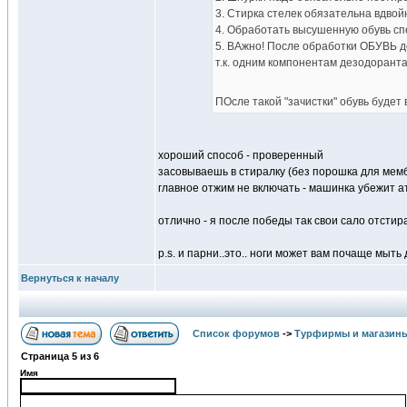
3. Стирка стелек обязательна вдвой
4. Обработать высушенную обувь с
5. ВАжно! После обработки ОБУВЬ д
т.к. одним компонентам дезодоранта
ПОсле такой "зачистки" обувь будет 
хороший способ - проверенный
засовываешь в стиралку (без порошка для мемб
главное отжим не включать - машинка убежит а
отлично - я после победы так свои сало отстир
p.s. и парни..это.. ноги может вам почаще мыть 
Вернуться к началу
Список форумов
->
Турфирмы и магазин
Страница
5
из
6
Имя