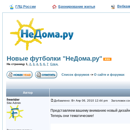
Вебка
ГЛЦ России
Бронирование жилья
Новые футболки "НеДома.ру"
На страницу
1
,
2
,
3
,
4
,
5
,
6
,
7
След.
Список форумов
->
О сайте и форумах
Автор
freerider
Добавлено: Вт Апр 06, 2010 12:44 pm
Заголовок соо
Site Admin
Представляем вашему вниманию новый дизайн
Теперь они тематические!