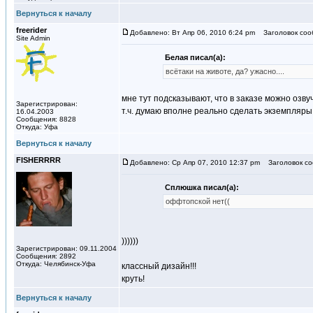
Вернуться к началу
freerider
Добавлено: Вт Апр 06, 2010 6:24 pm
Заголовок соо
Site Admin
Белая писал(а):
всётаки на животе, да? ужасно....
мне тут подсказывают, что в заказе можно озв
Зарегистрирован:
т.ч. думаю вполне реально сделать экземпляры
16.04.2003
Сообщения: 8828
Откуда: Уфа
Вернуться к началу
FISHERRRR
Добавлено: Ср Апр 07, 2010 12:37 pm
Заголовок со
Сплюшка писал(а):
оффтопской нет((
))))))
Зарегистрирован: 09.11.2004
Сообщения: 2892
Откуда: Челябинск-Уфа
классный дизайн!!!
круть!
Вернуться к началу