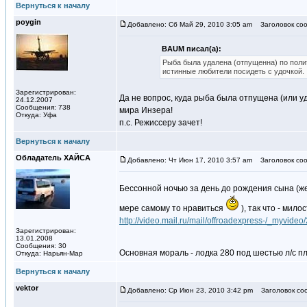
Вернуться к началу
poygin
Добавлено: Сб Май 29, 2010 3:05 am
Заголовок соо
BAUM писал(а):
Рыба была удалена (отпущенна) по поли
истинные любители посидеть с удочкой.
Зарегистрирован:
Да не вопрос, куда рыба была отпущена (или у
24.12.2007
Сообщения: 738
мира Инзера!
Откуда: Уфа
п.с. Режиссеру зачет!
Вернуться к началу
Обладатель ХАЙСА
Добавлено: Чт Июн 17, 2010 3:57 am
Заголовок соо
Бессонной ночью за день до рождения сына (ж
мере самому то нравиться
), так что - мил
http://video.mail.ru/mail/offroadexpress-/_myvideo
Зарегистрирован:
13.01.2008
Сообщения: 30
Основная мораль - лодка 280 под шестью л/с п
Откуда: Нарьян-Мар
Вернуться к началу
vektor
Добавлено: Ср Июн 23, 2010 3:42 pm
Заголовок со