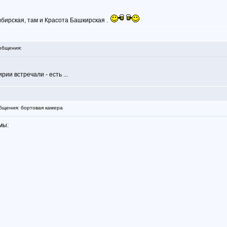
ибирская, там и Красота Башкирская .
общения:
ии встречали - есть ...
щения: бортовая камера
мы: