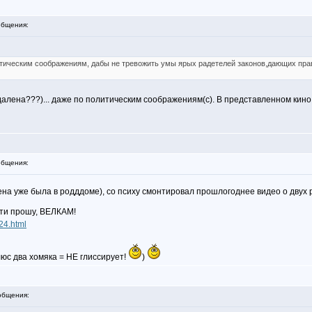
бщения:
тическим соображениям, дабы не тревожить умы ярых радетелей законов,дающих прав
далена???)... даже по политическим соображениям(с). В представленном кино 
бщения:
ена уже была в родддоме), со психу смонтировал прошлогоднее видео о двух
ости прошу, ВЕЛКАМ!
/24.html
люс два хомяка = НЕ глиссирует!
)
общения: