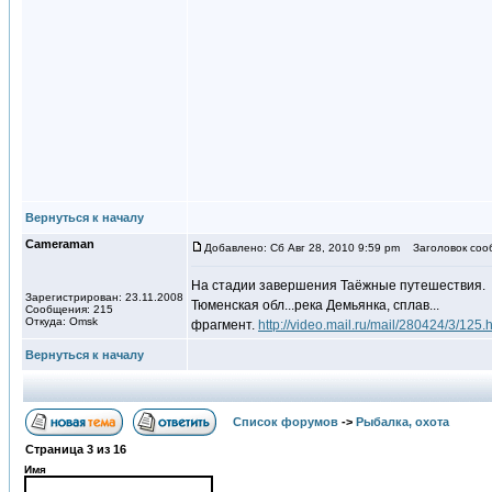
Вернуться к началу
Cameraman
Добавлено: Сб Авг 28, 2010 9:59 pm
Заголовок соо
На стадии завершения Таёжные путешествия.
Зарегистрирован: 23.11.2008
Тюменская обл...река Демьянка, сплав...
Сообщения: 215
Откуда: Omsk
фрагмент.
http://video.mail.ru/mail/280424/3/125.
Вернуться к началу
Список форумов
->
Рыбалка, охота
Страница
3
из
16
Имя