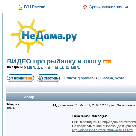
ГЛЦ России
Бронирование жилья
ВИДЕО про рыбалку и охоту
На страницу
Пред.
1
,
2
,
3
,
4
...
14
,
15
,
16
След.
Список форумов
->
Рыбалка, охота
Автор
Митрич
Добавлено: Ср Мар 31, 2010 12:47 pm
Заголовок со
Гость
Cameraman писал(а):
Есть в западной Сибири одно притягател
На озере отменная рыбалка, да и красота
http://video.mail.ru/mail/280424/3/113.html