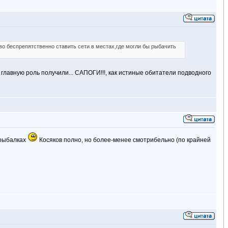
о беспрепятственно ставить сети в местах,где могли бы рыбачить
главную роль получили... САПОГИ!!!, как истиные обитатели подводного
 рыбалках
Косяков полно, но более-менее смотрибельно (по крайней