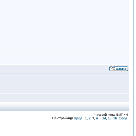
Часовой пояс: GMT + 6
На страницу
Пред.
1
,
2
,
3
,
4
...
14
,
15
,
16
След.