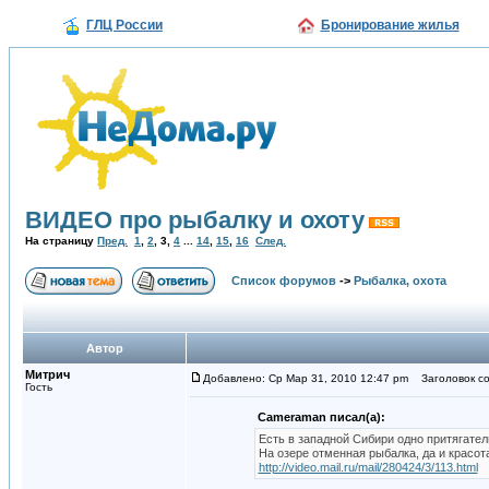
ГЛЦ России
Бронирование жилья
ВИДЕО про рыбалку и охоту
На страницу
Пред.
1
,
2
,
3
,
4
...
14
,
15
,
16
След.
Список форумов
->
Рыбалка, охота
Автор
Митрич
Добавлено: Ср Мар 31, 2010 12:47 pm
Заголовок со
Гость
Cameraman писал(а):
Есть в западной Сибири одно притягател
На озере отменная рыбалка, да и красота
http://video.mail.ru/mail/280424/3/113.html