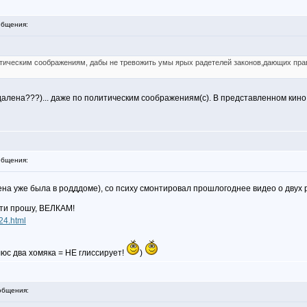
бщения:
тическим соображениям, дабы не тревожить умы ярых радетелей законов,дающих прав
далена???)... даже по политическим соображениям(с). В представленном кино 
бщения:
ена уже была в родддоме), со психу смонтировал прошлогоднее видео о двух
ости прошу, ВЕЛКАМ!
/24.html
люс два хомяка = НЕ глиссирует!
)
общения: