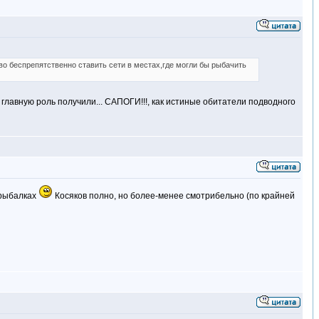
о беспрепятственно ставить сети в местах,где могли бы рыбачить
главную роль получили... САПОГИ!!!, как истиные обитатели подводного
 рыбалках
Косяков полно, но более-менее смотрибельно (по крайней