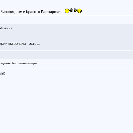
ибирская, там и Красота Башкирская .
общения:
ии встречали - есть ...
щения: бортовая камера
мы: