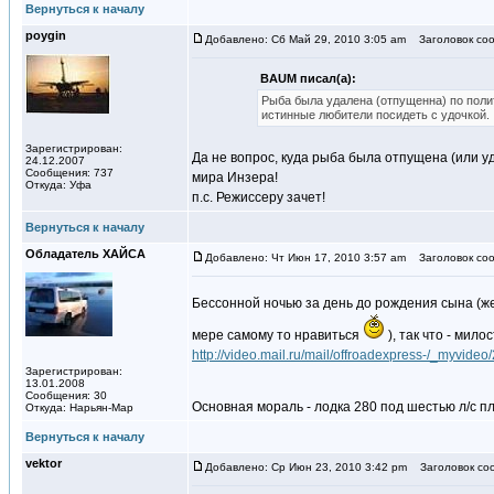
Вернуться к началу
poygin
Добавлено: Сб Май 29, 2010 3:05 am
Заголовок соо
BAUM писал(а):
Рыба была удалена (отпущенна) по поли
истинные любители посидеть с удочкой.
Зарегистрирован:
Да не вопрос, куда рыба была отпущена (или у
24.12.2007
Сообщения: 737
мира Инзера!
Откуда: Уфа
п.с. Режиссеру зачет!
Вернуться к началу
Обладатель ХАЙСА
Добавлено: Чт Июн 17, 2010 3:57 am
Заголовок соо
Бессонной ночью за день до рождения сына (ж
мере самому то нравиться
), так что - мил
http://video.mail.ru/mail/offroadexpress-/_myvideo
Зарегистрирован:
13.01.2008
Сообщения: 30
Основная мораль - лодка 280 под шестью л/с п
Откуда: Нарьян-Мар
Вернуться к началу
vektor
Добавлено: Ср Июн 23, 2010 3:42 pm
Заголовок со