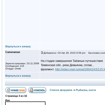
Вернуться к началу
Cameraman
Добавлено: Сб Авг 28, 2010 9:59 pm
Заголовок соо
На стадии завершения Таёжные путешествия.
Зарегистрирован: 23.11.2008
Тюменская обл...река Демьянка, сплав...
Сообщения: 215
Откуда: Omsk
фрагмент.
http://video.mail.ru/mail/280424/3/125.
Вернуться к началу
Список форумов
->
Рыбалка, охота
Страница
3
из
16
Имя