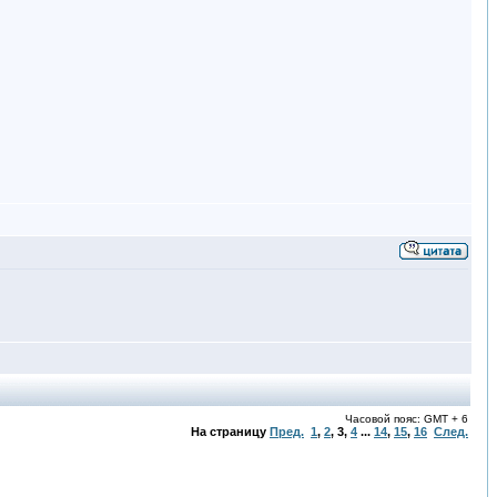
Часовой пояс: GMT + 6
На страницу
Пред.
1
,
2
,
3
,
4
...
14
,
15
,
16
След.