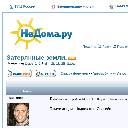
Вебка
ГЛЦ России
Бронирование жилья
!!!
Правила
Поиск
Пользо
Затерянные земли.
На страницу
Пред.
1
,
2
,
3
,
4
...
11
,
12
,
13
След.
Список форумов
->
Автомобили
->
Автосп
Автор
Chikushkin
Добавлено: Ср Июл 14, 2010 2:02 pm
Заголовок со
Такими людьми Недома жив. Спасибо.