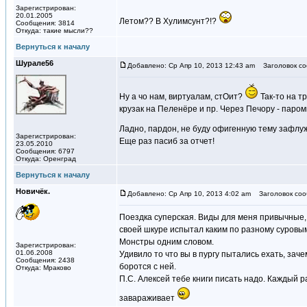
Зарегистрирован:
20.01.2005
Летом?? В Хулимсунт?!?
Сообщения: 3814
Откуда: такие мысли??
Вернуться к началу
Шурале56
Добавлено: Ср Апр 10, 2013 12:43 am
Заголовок со
Ну а чо нам, виртуалам, стОит?
Так-то на т
крузак на Пеленёре и пр. Через Печору - паромн
Ладно, пардон, не буду офигенную тему зафлуж
Зарегистрирован:
Еще раз пасиб за отчет!
23.05.2010
Сообщения: 6797
Откуда: Оренград
Вернуться к началу
Новичёк.
Добавлено: Ср Апр 10, 2013 4:02 am
Заголовок соо
Поездка суперская. Виды для меня привычные, а
своей шкуре испытал каким по разному суровым 
Монстры одним словом.
Зарегистрирован:
01.06.2008
Удивило то что вы в пургу пытались ехать, зач
Сообщения: 2438
боротся с ней.
Откуда: Мраково
П.С. Алексей тебе книги писать надо. Каждый 
завараживает