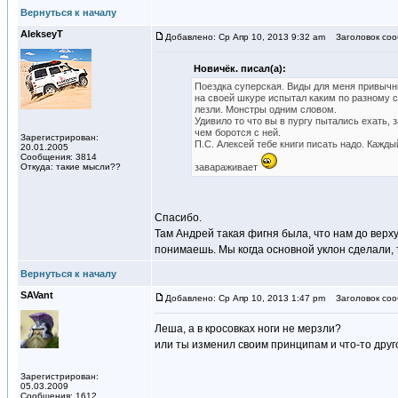
Вернуться к началу
AlekseyT
Добавлено: Ср Апр 10, 2013 9:32 am
Заголовок соо
Новичёк. писал(а):
Поездка суперская. Виды для меня привычны
на своей шкуре испытал каким по разному с
лезли. Монстры одним словом.
Удивило то что вы в пургу пытались ехать,
чем боротся с ней.
Зарегистрирован:
П.С. Алексей тебе книги писать надо. Кажд
20.01.2005
Сообщения: 3814
Откуда: такие мысли??
завараживает
Спасибо.
Там Андрей такая фигня была, что нам до верхуш
понимаешь. Мы когда основной уклон сделали, 
Вернуться к началу
SAVant
Добавлено: Ср Апр 10, 2013 1:47 pm
Заголовок соо
Леша, а в кросовках ноги не мерзли?
или ты изменил своим принципам и что-то друг
Зарегистрирован:
05.03.2009
Сообщения: 1612