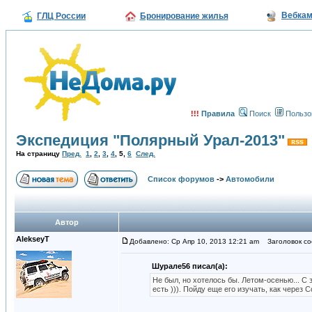
Вебка
ГЛЦ России
Бронирование жилья
!!!
Правила
Поиск
Пользо
Экспедиция "Полярный Урал-2013"
На страницу
Пред.
1
,
2
,
3
,
4
,
5
,
6
След.
Список форумов
->
Автомобили
Автор
AlekseyT
Добавлено: Ср Апр 10, 2013 12:21 am
Заголовок со
Шурале56 писал(а):
Не был, но хотелось бы. Летом-осенью... С 
есть ))). Пойду еще его изучать, как через