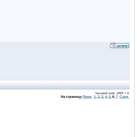
Часовой пояс: GMT + 6
На страницу
Пред.
1
,
2
,
3
,
4
,
5
,
6
,
7
След.