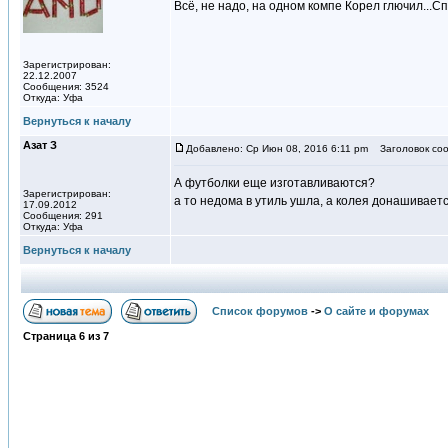
Всё, не надо, на одном компе Корел глючил...С
Зарегистрирован:
22.12.2007
Сообщения: 3524
Откуда: Уфа
Вернуться к началу
Азат З
Добавлено: Ср Июн 08, 2016 6:11 pm
Заголовок соо
А футболки еще изготавливаются?
Зарегистрирован:
а то недома в утиль ушла, а колея донашивает
17.09.2012
Сообщения: 291
Откуда: Уфа
Вернуться к началу
Список форумов
->
О сайте и форумах
Страница
6
из
7