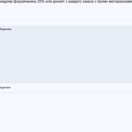
у каждому форумчанину 20% или донейт с каждого заказа с промо-материалам
бщения:
бщения: