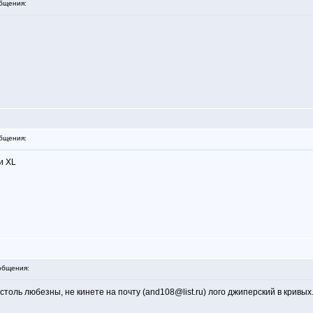
бщения:
бщения:
и XL
общения:
столь любезны, не кинете на почту (and108@list.ru) лого джиперский в кривых.