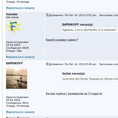
Откуда: Отовсюду
Вернуться к началу
freerider
Добавлено: Пн Окт 14, 2013 3:52 pm
Заголовок соо
Site Admin
БИРЮКOFF писал(а):
Админы, а есть футболки то в наличии?
Какой размер нужен?
Зарегистрирован:
16.04.2003
Сообщения: 8828
Откуда: Уфа
Вернуться к началу
БИРЮКOFF
Добавлено: Пн Окт 14, 2013 8:46 pm
Заголовок соо
Soldat писал(а):
купи мне футболку Недома ру белую хо
Белая нужна:) размером на Солдата!
Зарегистрирован:
05.04.2004
Сообщения: 9912
Откуда: Отовсюду
Вернуться к началу