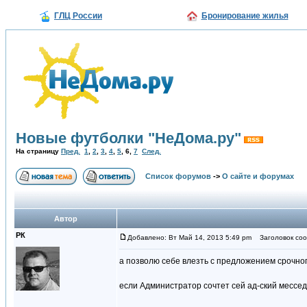
ГЛЦ России
Бронирование жилья
Новые футболки "НеДома.ру"
На страницу
Пред.
1
,
2
,
3
,
4
,
5
,
6
,
7
След.
Список форумов
->
О сайте и форумах
Автор
РК
Добавлено: Вт Май 14, 2013 5:49 pm
Заголовок соо
а позволю себе влезть с предложением срочн
если Администратор сочтет сей ад-ский мессед