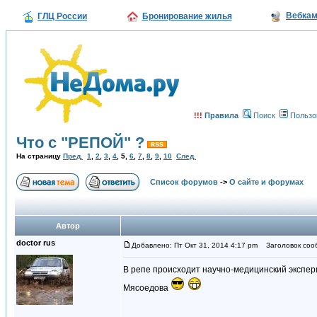
Вебка
ГЛЦ России
Бронирование жилья
!!!
Правила
Поиск
Пользо
Что с "РЕПОЙ" ?
На страницу
Пред.
1
,
2
,
3
,
4
,
5
,
6
,
7
,
8
,
9
,
10
След.
Список форумов
->
О сайте и форумах
Автор
doctor rus
Добавлено: Пт Окт 31, 2014 4:17 pm
Заголовок соо
В репе происходит научно-медицинский экспер
Мясоедова