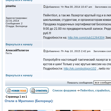
Вернуться к началу
piranha
Добавлено: Чт Янв 30, 2014 10:47 am
Заголовок соо
Пейнтбол, а так же Лазертаг круглый год и в 
Зарегистрирован:
школьникам, студентам, и организаторам кома
22.01.2014
Сообщения: 2
Продажа подарочных сертификатов! Безопасный
Откуда: Белорецк
9:00 до 21:00 по предварительной записи. Рядо
руб.!!!
Подробности на:
http://vk.com/club11264304
Зака
Вернуться к началу
АлексейПолигон
Добавлено: Пт Апр 10, 2015 2:42 pm
Заголовок сооб
Гость
Попробуйте настоящий тактический лазертаг в Б
кустов и шин! Только у нас крутые миссии на 
Подробности:
http://vk.com/poligon102
, либо по
Вернуться к началу
Показать сообщения:
Список форумов
->
Пейнтбол, страйкбол,
Страница
1
из
1
Отели в Мраткино (Белорецк):