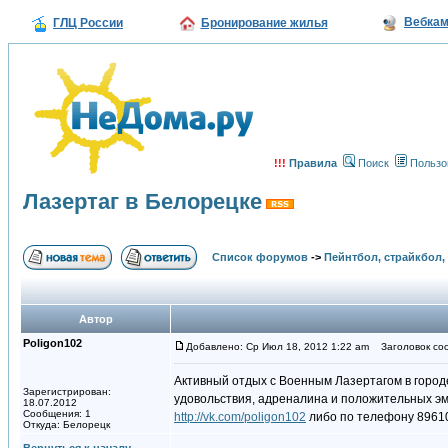
Вебка
ГЛЦ России
Бронирование жилья
!!!
Правила
Поиск
Пользо
Лазертаг в Белорецке
Список форумов
->
Пейнтбол, страйкбол,
Автор
Poligon102
Добавлено: Ср Июл 18, 2012 1:22 am
Заголовок соо
Активный отдых с Военным Лазертагом в городе
Зарегистрирован:
удовольствия, адреналина и положительных 
18.07.2012
Сообщения: 1
http://vk.com/poligon102
либо по телефону 8961
Откуда: Белорецк