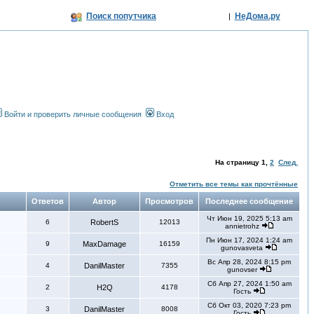
Поиск попутчика
НеДома.ру
|
Войти и проверить личные сообщения
Вход
На страницу
1
,
2
След.
Отметить все темы как прочтённые
Ответов
Автор
Просмотров
Последнее сообщение
Чт Июн 19, 2025 5:13 am
6
RobertS
12013
annietrohz
Пн Июн 17, 2024 1:24 am
9
MaxDamage
16159
gunovasveta
Вс Апр 28, 2024 8:15 pm
4
DanilMaster
7355
gunovser
Сб Апр 27, 2024 1:50 am
2
H2Q
4178
Гость
Сб Окт 03, 2020 7:23 pm
3
DanilMaster
8008
Гость