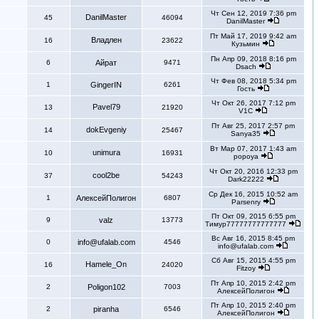
Чт Сен 12, 2019 7:36 pm
DanilMaster
45
46094
DanilMaster
Пт Май 17, 2019 9:42 am
Владлен
16
23622
Кузьмин
Пн Апр 09, 2018 8:16 pm
6
Aйрат
9471
Dsach
Чт Фев 08, 2018 5:34 pm
1
GingerIN
6261
Гость
Чт Окт 26, 2017 7:12 pm
Pavel79
13
21920
V1С
Пт Авг 25, 2017 2:57 pm
dokEvgeniy
14
25467
Sanya35
Вт Мар 07, 2017 1:43 am
unimura
10
16931
popoya
Чт Окт 20, 2016 12:33 pm
cool2be
37
54243
Dark22222
Ср Дек 16, 2015 10:52 am
1
АлексейПолигон
6807
Parsenry
Пт Окт 09, 2015 6:55 pm
9
valz
13773
Тимур77777777777777
Вс Авг 16, 2015 8:45 pm
0
info@ufalab.com
4546
info@ufalab.com
Сб Авг 15, 2015 4:55 pm
Hamele_On
16
24020
Fitzoy
Пт Апр 10, 2015 2:42 pm
2
Poligon102
7003
АлексейПолигон
Пт Апр 10, 2015 2:40 pm
2
piranha
6546
АлексейПолигон