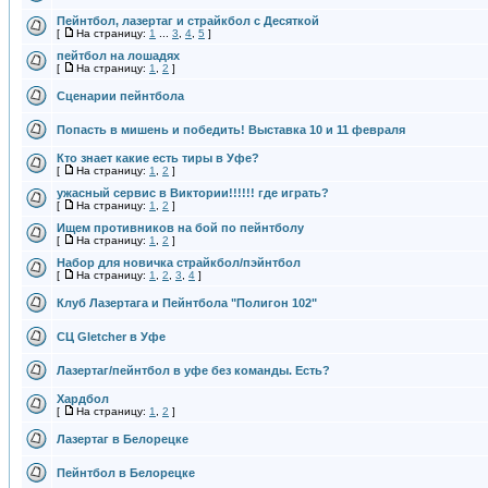
Пейнтбол, лазертаг и страйкбол с Десяткой
[
На страницу:
1
...
3
,
4
,
5
]
пейтбол на лошадях
[
На страницу:
1
,
2
]
Сценарии пейнтбола
Попасть в мишень и победить! Выставка 10 и 11 февраля
Кто знает какие есть тиры в Уфе?
[
На страницу:
1
,
2
]
ужасный сервис в Виктории!!!!!! где играть?
[
На страницу:
1
,
2
]
Ищем противников на бой по пейнтболу
[
На страницу:
1
,
2
]
Набор для новичка страйкбол/пэйнтбол
[
На страницу:
1
,
2
,
3
,
4
]
Клуб Лазертага и Пейнтбола "Полигон 102"
СЦ Gletcher в Уфе
Лазертаг/пейнтбол в уфе без команды. Есть?
Хардбол
[
На страницу:
1
,
2
]
Лазертаг в Белорецке
Пейнтбол в Белорецке