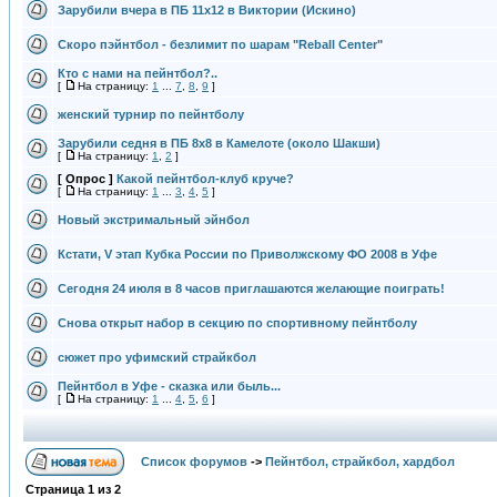
Зарубили вчера в ПБ 11х12 в Виктории (Искино)
Скоро пэйнтбол - безлимит по шарам "Reball Center"
Кто с нами на пейнтбол?..
[
На страницу:
1
...
7
,
8
,
9
]
женский турнир по пейнтболу
Зарубили седня в ПБ 8х8 в Камелоте (около Шакши)
[
На страницу:
1
,
2
]
[ Опрос ]
Какой пейнтбол-клуб круче?
[
На страницу:
1
...
3
,
4
,
5
]
Новый экстримальный эйнбол
Кстати, V этап Кубка России по Приволжскому ФО 2008 в Уфе
Сегодня 24 июля в 8 часов приглашаются желающие поиграть!
Снова открыт набор в секцию по спортивному пейнтболу
сюжет про уфимский страйкбол
Пейнтбол в Уфе - сказка или быль...
[
На страницу:
1
...
4
,
5
,
6
]
Список форумов
->
Пейнтбол, страйкбол, хардбол
Страница
1
из
2