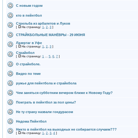
С новым годом
кто в пейнтбол
Стрельба из арбалетов и Луков
[
На страницу:
1
,
2
,
3
]
СТРАЙКБОЛЬНЫЕ МАНЁВРЫ - 29 ИЮНЯ
Лазертаг в Уфе
[
На страницу:
1
,
2
,
3
]
Страйкбол
[
На страницу:
1
...
5
,
6
,
7
]
О страйкболе.
Видео по теме
ружье для пейнтбола и страйкбола
Чем заняться субботним вечером ближе к Новому Году?
Поиграть в пейнтбол за пол цены?
Не ту страну назвали гондурасом
Недома Пейнтбол
Никто в пейнтбол на выходных не собирается случаем???
[
На страницу:
1
,
2
,
3
,
4
]