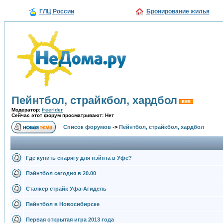
ГЛЦ России
Бронирование жилья
Пейнтбол, страйкбол, хардбол
Модератор:
freerider
Сейчас этот форум просматривают: Нет
Список форумов
->
Пейнтбол, страйкбол, хардбол
Где купить снарягу для пэйнта в Уфе?
Пэйнтбол сегодня в 20.00
Сталкер страйк Уфа-Агидель
Пейнтбол в Новосибирске
Первая открытая игра 2013 года