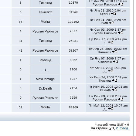
Пт Янв 29, 2010 11:19 am
3
Тихоход
10370
Руслан Рахимов
Чт Янв 21, 2010 5:04 pm
5
Камелот
11149
КУКИН
Вт Ноя 24, 2009 3:28 pm
Morita
84
102192
DMB
Чт Сен 03, 2009 1:37 pm
4
Руслан Рахимов
9577
Руслан Рахимов
Ср Июн 17, 2009 4:47 pm
Тихоход
11
25231
_t_
Пт Апр 24, 2009 10:33 pm
Руслан Рахимов
41
58207
Камелот
Ср Янв 07, 2009 8:57 pm
1
Роланд
8362
ruslanchik
Чт Авг 21, 2008 1:38 pm
0
_t_
7700
_t_
Чт Июл 24, 2008 7:57 pm
1
MaxDamage
8027
Тихоход
Чт Июл 10, 2008 12:01 am
0
Dr.Death
7154
Dr.Death
Пн Июн 09, 2008 2:07 pm
0
Руслан Рахимов
7559
Руслан Рахимов
Пн Май 12, 2008 10:07 am
Morita
52
83969
_t_
Часовой пояс: GMT + 6
На страницу
1
,
2
След.