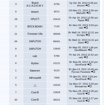
Board
Ср Окт 29, 2014 5:49 pm
3
9759
A.C.A.D.E.M.Y.
dhoom
Сб Июн 21, 2014 2:56 am
6
timach
9572
Misha90
Пт Авг 16, 2013 12:56 am
-XPyCT-
28
43410
Терик
Вт Июл 02, 2013 3:03 pm
3
ВПСК ВОИН
7129
valz
Вт Май 14, 2013 12:21 am
Forester-Ufa
21
38948
Котяра
Вс Май 12, 2013 11:41 pm
XAPuTOH
66
88461
Steel
Вт Мар 05, 2013 1:46 pm
8
XAPuTOH
13945
DanilMaster
Пт Авг 24, 2012 11:52 am
0
valz
5786
valz
Вт Фев 28, 2012 4:23 pm
6
Rythm
10121
DontPanik
Вт Дек 13, 2011 10:49 am
1
Камелот
9123
Руслан Рахимов
Пт Дек 02, 2011 2:54 pm
2
АФтогрАФ
7958
DontPanik
Ср Июл 27, 2011 5:34 pm
5
_t_
10033
Вельветка
Пн Июн 28, 2010 5:28 pm
7
Cool B
10828
Cool B
Пт Июн 04, 2010 2:17 pm
Cool B
30
39221
Cool B