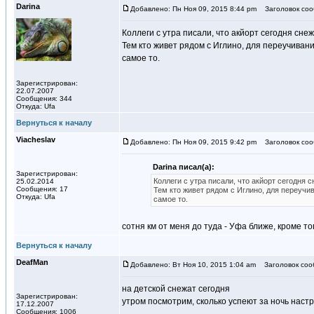
Darina
Добавлено: Пн Ноя 09, 2015 8:44 pm
Заголовок соо
Коллеги с утра писали, что акйорт сегодня сн
Тем кто живет рядом с Иглино, для переучивани
самое то.
Зарегистрирован:
22.07.2007
Сообщения: 344
Откуда: Ufa
Вернуться к началу
Viacheslav
Добавлено: Пн Ноя 09, 2015 9:42 pm
Заголовок соо
Darina писал(а):
Зарегистрирован:
Коллеги с утра писали, что акйорт сегодня
25.02.2014
Сообщения: 17
Тем кто живет рядом с Иглино, для переучи
Откуда: Ufa
самое то.
сотня км от меня до туда - Уфа ближе, кроме тог
Вернуться к началу
DeafMan
Добавлено: Вт Ноя 10, 2015 1:04 am
Заголовок соо
на детской снежат сегодня
Зарегистрирован:
утром посмотрим, сколько успеют за ночь наст
17.12.2007
Сообщения: 1006