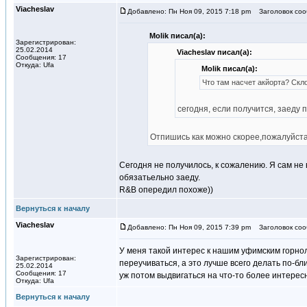
Viacheslav
Добавлено: Пн Ноя 09, 2015 7:18 pm
Заголовок соо
Molik писал(а):
Зарегистрирован:
25.02.2014
Viacheslav писал(а):
Сообщения: 17
Откуда: Ufa
Molik писал(а):
Что там насчет акйорта? Скл
сегодня, если получится, заеду
Отпишись как можно скорее,пожалуйста
Сегодня не получилось, к сожалению. Я сам не
обязатьельно заеду.
R&B опередил похоже))
Вернуться к началу
Viacheslav
Добавлено: Пн Ноя 09, 2015 7:39 pm
Заголовок соо
У меня такой интерес к нашим уфимским горнолы
Зарегистрирован:
переучиваться, а это лучше всего делать по-бл
25.02.2014
Сообщения: 17
уж потом выдвигаться на что-то более интерес
Откуда: Ufa
Вернуться к началу