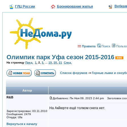
Вебка
ГЛЦ России
Бронирование жилья
!!!
Правила
Поиск
Пользо
Олимпик парк Уфа сезон 2015-2016
На страницу
Пред.
1
,
2
,
3
, ...
19
,
20
,
21
След.
Список форумов
->
Горные лыжи и сноуб
Автор
R&B
Добавлено: Пн Ноя 09, 2015 2:44 pm
Заголовок соо
На Акйюрте ещё толком снега нет.
Зарегистрирован: 03.11.2010
Сообщения: 2479
Откуда: Ufa
Вернуться к началу