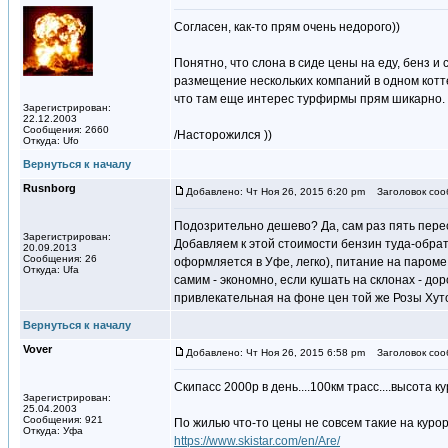
Согласен, как-то прям очень недорого))
Понятно, что слона в сиде цены на еду, бенз и
размещение нескольких компаний в одном котте
что там еще интерес турфирмы прям шикарно.
Зарегистрирован:
22.12.2003
Сообщения: 2660
/Насторожился ))
Откуда: Ufo
Вернуться к началу
Rusnborg
Добавлено: Чт Ноя 26, 2015 6:20 pm
Заголовок соо
Подозрительно дешево? Да, сам раз пять пересч
Зарегистрирован:
Добавляем к этой стоимости бензин туда-обрат
20.09.2013
Сообщения: 26
оформляется в Уфе, легко), питание на пароме 
Откуда: Ufa
самим - экономно, если кушать на склонах - дор
привлекательная на фоне цен той же Розы Хут
Вернуться к началу
Vover
Добавлено: Чт Ноя 26, 2015 6:58 pm
Заголовок соо
Скипасс 2000р в день....100км трасс....высота 
Зарегистрирован:
25.04.2003
Сообщения: 921
По жилью что-то цены не совсем такие на курор
Откуда: Уфа
https://www.skistar.com/en/Are/