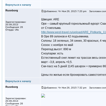
Вернуться к началу
Rusnborg
Добавлено: Чт Ноя 26, 2015 7:20 pm
Заголовок соо
Швеция: ARE
Зарегистрирован:
Оре – самый крупный горнолыжный курорт Сканд
20.09.2013
Сообщения: 26
от Стокгольма.
Откуда: Ufa
http://www.west-travel.ru/upload/ARE_Pistkarta_
В Оре 89 склонов и 42 подъемника.
Склоны: 18 зеленых, 34 синих, 30 красных, 4 ч
Сезон: с ноября по май
Перепад высот: 890 м
Сноупарки: есть
Естественный снег лежит на трассах весь сезон
март –3,8, апрель +0,5.
Ски-пасс на 5 дней 1145 шв.крон = примерно 86
Цены по жилью если бронировать самостоятельн
Вернуться к началу
Rusnborg
Добавлено: Чт Ноя 26, 2015 7:32 pm
Заголовок соо
Зарегистрирован:
20.09.2013
Сообщения: 26