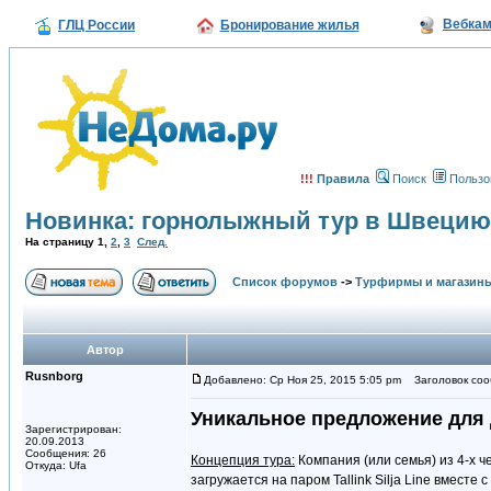
Вебка
ГЛЦ России
Бронирование жилья
!!!
Правила
Поиск
Пользо
Новинка: горнолыжный тур в Швецию
На страницу
1
,
2
,
3
След.
Список форумов
->
Турфирмы и магазин
Автор
Rusnborg
Добавлено: Ср Ноя 25, 2015 5:05 pm
Заголовок сооб
Уникальное предложение для
Зарегистрирован:
20.09.2013
Сообщения: 26
Концепция тура:
Компания (или семья) из 4-х ч
Откуда: Ufa
загружается на паром Tallink Silja Line вместе