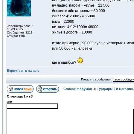
полную стоимость удовольствия давайте посчи
ну ладно, паром + жилье = 22 500
бензин в обе стороны = 30 000
скипасс 4*2000*7= 56000
виза = 22000
Зарегистрирован:
питание 4*12*1000= 48000
08.03.2005
жилье в дороге = 10000
Сообщения: 3213
Откуда: Уфа
итого примерно 190 000 руб на четверых + мел
или 50 000 на человека
где я ошибся?
Вернуться к началу
Показать сообщения:
Список форумов
->
Турфирмы и магазин
Страница
1
из
3
Имя