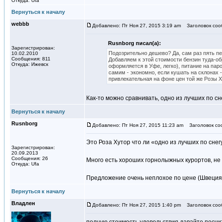
Откуда: Ufa
Вернуться к началу
webbb
Добавлено: Пт Ноя 27, 2015 3:19 am
Заголовок соо
Rusnborg писал(а):
Зарегистрирован:
Подозрительно дешево? Да, сам раз пять пер
10.02.2010
Сообщения: 811
Добавляем к этой стоимости бензин туда-об
Откуда: Ижевск
оформляется в Уфе, легко), питание на паро
самим - экономно, если кушать на склонах - 
привлекательная на фоне цен той же Розы Х
Как-то можно сравнивать, одно из лучших по снег
Вернуться к началу
Rusnborg
Добавлено: Пт Ноя 27, 2015 11:23 am
Заголовок со
Это Роза Хутор что ли «одно из лучших по снег
Зарегистрирован:
20.09.2013
Сообщения: 26
Много есть хороших горнолыжных курортов, не сп
Откуда: Ufa
Предложение очень неплохое по цене (Швеция)
Вернуться к началу
Владлен
Добавлено: Пт Ноя 27, 2015 1:40 pm
Заголовок соо