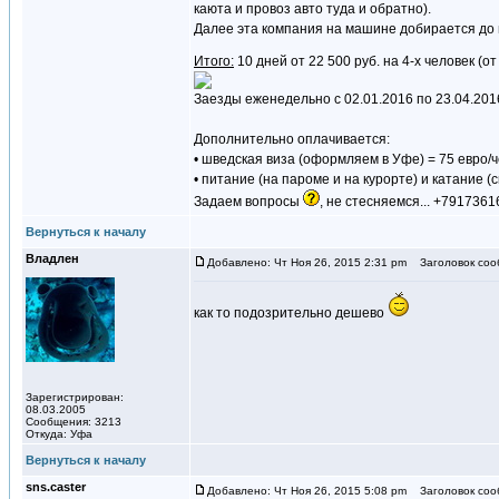
каюта и провоз авто туда и обратно).
Далее эта компания на машине добирается до ш
Итого:
10 дней от 22 500 руб. на 4-х человек (от
Заезды еженедельно с 02.01.2016 по 23.04.201
Дополнительно оплачивается:
• шведская виза (оформляем в Уфе) = 75 евро/ч
• питание (на пароме и на курорте) и катание (
Задаем вопросы
, не стесняемся... +791736
Вернуться к началу
Владлен
Добавлено: Чт Ноя 26, 2015 2:31 pm
Заголовок соо
как то подозрительно дешево
Зарегистрирован:
08.03.2005
Сообщения: 3213
Откуда: Уфа
Вернуться к началу
sns.caster
Добавлено: Чт Ноя 26, 2015 5:08 pm
Заголовок соо