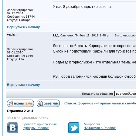
У нас 8 декабря открытие сезона.
Зарегистрирован:
07.12.2004
Сообщения: 13744
Откуда: Самара
Вернуться к началу
vadam
Добавлено: Пн Фев 11, 2019 1:48 pm
Заголовок соо
Довелось побывать. Корпоративные соревнова
Зарегистрирован:
Склон не подготовили, закрыли для туристов п
07.01.2010
Сообщения: 1860
Откуда: Ufa
Подъёзд к горнолыжке - это отдельная тема. Че
PS: Город запомнился как один большой сугро
Вернуться к началу
Показать сообщения:
Список форумов
->
Горные лыжи и сноуб
Страница
2
из
4
Мы в социальных сетях:
Группа "Горнолыжные
Микроблог
курорты России"
"Катаемся в России"