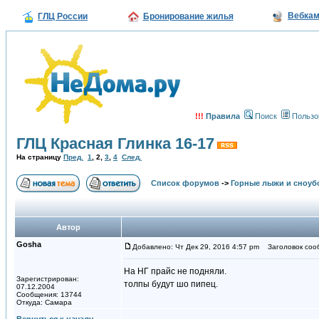
Вебка
ГЛЦ России
Бронирование жилья
!!!
Правила
Поиск
Пользо
ГЛЦ Красная Глинка 16-17
На страницу
Пред.
1
,
2
,
3
,
4
След.
Список форумов
->
Горные лыжи и сноуб
Автор
Gosha
Добавлено: Чт Дек 29, 2016 4:57 pm
Заголовок соо
На НГ прайс не подняли.
Зарегистрирован:
толпы будут шо пипец.
07.12.2004
Сообщения: 13744
Откуда: Самара