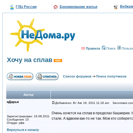
Вебка
ГЛЦ России
Бронирование жилья
!!!
Правила
Поиск
Пользо
Хочу на сплав
Список форумов
->
Поиск попутчиков
Автор
яДарья
Добавлено: Вт Авг 16, 2011 11:18 am
Заголовок сооб
Очень хочется на сплав в пределах башкирии. Н
Зарегистрирован: 16.08.2011
стали. А вдвоем как-то не так. Мож кто соберетс
Сообщения: 15
Откуда: уфа
Вернуться к началу