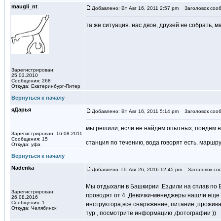
maugli_nt
Добавлено: Вт Авг 16, 2011 2:57 pm
Заголовок сооб
та же ситуация. нас двое, друзей не собрать, 
Зарегистрирован:
25.03.2010
Сообщения: 268
Откуда: Екатеринбург-Питер
Вернуться к началу
яДарья
Добавлено: Вт Авг 16, 2011 5:14 pm
Заголовок сооб
мы решили, если не найдем опытных, поедем н
Зарегистрирован: 16.08.2011
Сообщения: 15
станция по течению, вода говорят есть. маршр
Откуда: уфа
Вернуться к началу
Nadenka
Добавлено: Пт Авг 26, 2016 12:45 pm
Заголовок со
Мы отдыхали в Башкирии .Ездили на сплав по Б
Зарегистрирован:
проводят от 4 .Девочки-менеджеры нашли еще 
26.08.2016
Сообщения: 1
инструктора,все снаряжение, питание ,прожива
Откуда: Челябинск
тур , посмотрите информацию ,фотографии ))