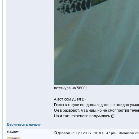
потянула на 5800!
А вот сом ушел )))
Резко в текухе его догнал, даже не ожидал увид
Он в разворот, я за ним, но не смог против тече
Но и так нехреново получилось )))
Вернуться к началу
SAVant
Добавлено: Ср Ноя 07, 2018 10:47 pm
Заголовок со