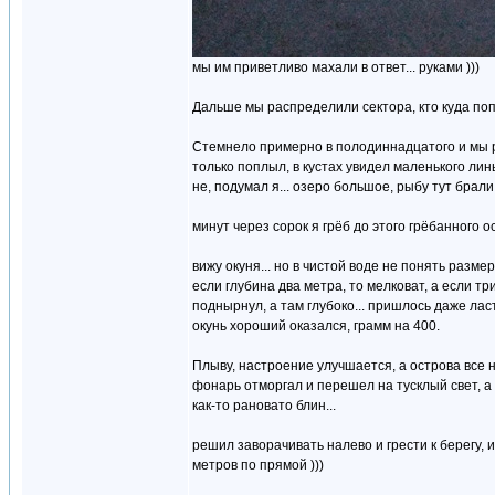
мы им приветливо махали в ответ... руками )))
Дальше мы распределили сектора, кто куда попл
Стемнело примерно в полодиннадцатого и мы ра
только поплыл, в кустах увидел маленького линьк
не, подумал я... озеро большое, рыбу тут брали 
минут через сорок я грёб до этого грёбанного о
вижу окуня... но в чистой воде не понять размер.
если глубина два метра, то мелковат, а если тр
поднырнул, а там глубоко... пришлось даже ласт
окунь хороший оказался, грамм на 400.
Плыву, настроение улучшается, а острова все не
фонарь отморгал и перешел на тусклый свет, а 
как-то рановато блин...
решил заворачивать налево и грести к берегу, 
метров по прямой )))