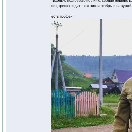
тихонько подгребаю по линю, сердце бешено к
нет, крепко сидит... хватаю за жабры и на кукан!
есть трофей!