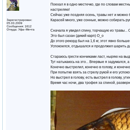
Поехал я в одно местечко, где по словам местн
настреляю!
Сейчас уже поздняя осень, травы нет и можно 
Карасей много, уже сонные, можно собирать руками
Зарегистрирован:
05.03.2009
Сообщения: 1612
Откуда: Уфа–Мечта
Сначала я увидел спину, торчащую из травы... С
Это был сазан (дикий карп) О_о
До этого рекорд был на 1,6 кг, этот явно больш
Успокоился, отдышался и продолжил шарить да
Стараюсь грести кончиками ласт, ныряю на выдо
Тут натыкаюсь на это... Впервые я задумался, а
Конечно выстрелил, конечно в голову, и конечно
При попытке взять за стрелу рукой и его успоко
Но выстрел в голову, есть выстрел в голову, ути
Время час ночи, два трофея за спиной, разверн