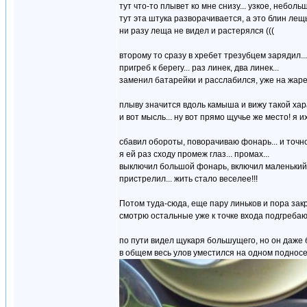
тут что-то плывет ко мне снизу... узкое, неболь
тут эта штука разворачивается, а это блин лещ
ни разу леща не видел и растерялся (((
второму то сразу в хребет трезубцем зарядил...
пригреб к берегу... раз линек, два линек...
заменил батарейки и расслабился, уже на жарех
плыву значится вдоль камыша и вижу такой хар
и вот мысль... ну вот прямо щучье же место! я 
сбавил обороты, поворачиваю фонарь... и точно!
я ей раз сходу промеж глаз... промах...
выключил большой фонарь, включил маленький р
пристрелил... жить стало веселее!!!
Потом туда-сюда, еще пару линьков и пора закр
смотрю остальные уже к точке входа подгребают
по пути видел щукаря большущего, но он даже б
в общем весь улов уместился на одном подносе 